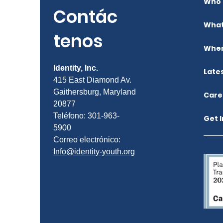
Who 
Contác
What
tenos
Wher
Identity, Inc.
Late
415 East Diamond Av.
Gaithersburg, Maryland
Care
20877
Teléfono: 301-963-
Get 
5900
Correo electrónico:
Info@identity-youth.org