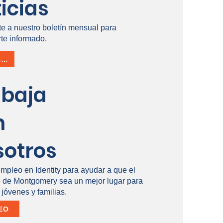
icias
te a nuestro boletín mensual para
te informado.
INSCRÍBETE
abaja
n
sotros
empleo en Identity para ayudar a que el
de Montgomery sea un mejor lugar para
 jóvenes y familias.
EO