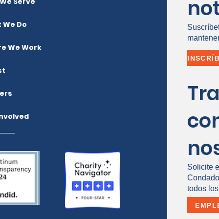
not
We Serve
 We Do
Suscríbe
mantener
e We Work
st
Tr
ers
co
Involved
no
Solicite 
Condado 
todos los
EMPL