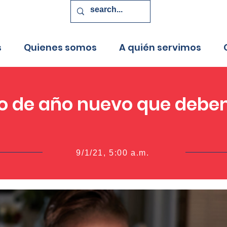
s
Quienes somos
A quién servimos
to de año nuevo que debe
9/1/21, 5:00 a.m.