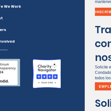
mantener
e We Work
st
Tr
ers
co
Involved
no
Solicite 
Condado 
todos los
EMPL
Sol