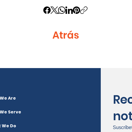
Atrás
Re
We Are
not
We Serve
 We Do
Suscríbe