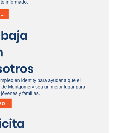
te informado.
INSCRÍBETE
abaja
n
sotros
empleo en Identity para ayudar a que el
de Montgomery sea un mejor lugar para
 jóvenes y familias.
EO
icita