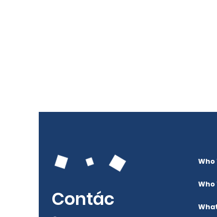
Who 
Who 
Contác
What