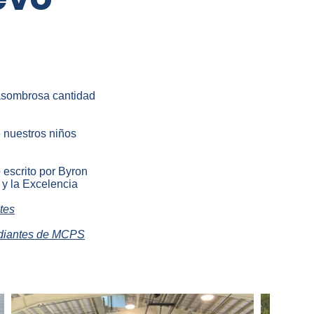
a asombrosa cantidad
e nuestros niños
e
escrito por Byron
 y la Excelencia
tes
diantes de MCPS