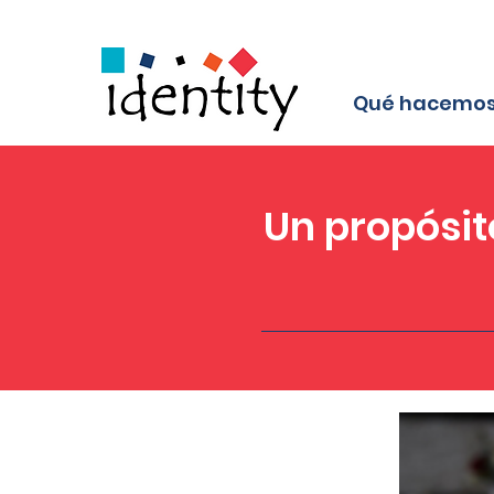
Qué hacemo
Un propósi