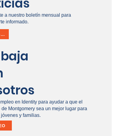
icias
te a nuestro boletín mensual para
te informado.
INSCRÍBETE
abaja
n
sotros
empleo en Identity para ayudar a que el
de Montgomery sea un mejor lugar para
 jóvenes y familias.
EO