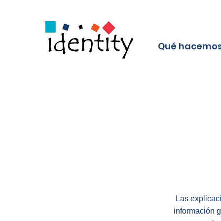
Qué hacemo
Las explicac
información g