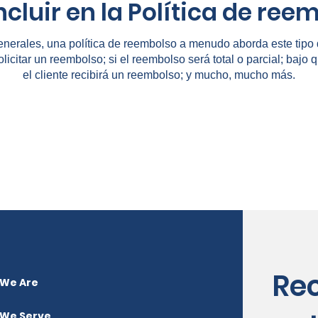
ncluir en la Política de ree
enerales, una política de reembolso a menudo aborda este tipo 
olicitar un reembolso; si el reembolso será total o parcial; bajo
el cliente recibirá un reembolso; y mucho, mucho más.
Calle Terry Francine 500
Calle Terry Francine 500
San Francisco, CA 94158
San Francisco, CA 94158
Re
We Are
We Serve