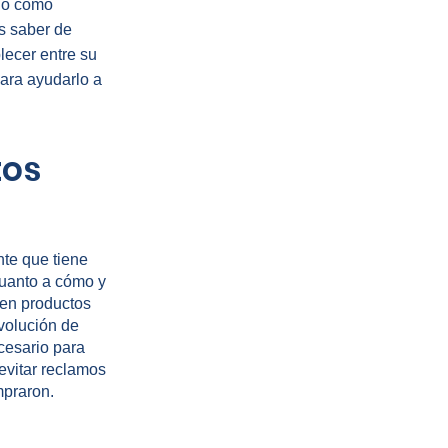
l o como
s saber de
lecer entre su
ara ayudarlo a
tos
te que tiene
cuanto a cómo y
den productos
evolución de
cesario para
evitar reclamos
mpraron.