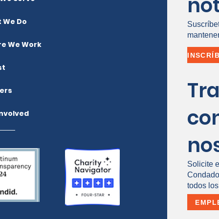
not
 We Do
Suscríbe
mantener
e We Work
st
Tr
ers
co
Involved
no
Solicite 
Condado 
todos los
EMPL