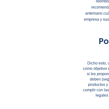
reembol
recomenda
antemano cuál
empresa y sus
Po
Dicho esto, 
como objetivo e
si les propo
deben (segú
productos y 
cumplir con la
legales