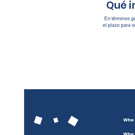
Qué i
En términos g
el plazo para s
Who 
Who 