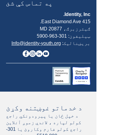
په تماس کې شئ
Identity, Inc.
415 East Diamond Ave.
ګیترزبرګ، MD 20877
ټیلیفون:
301-963-5900
بریښنالیک:
Info@identity-youth.org
د خدماتو غوښتنه وکړئ
د خپل ځان یا پیرودونکي راجع
کولو لپاره ، لاندې زموږ آنلاین
راجع کولو فارم وکاروئ یا
301-