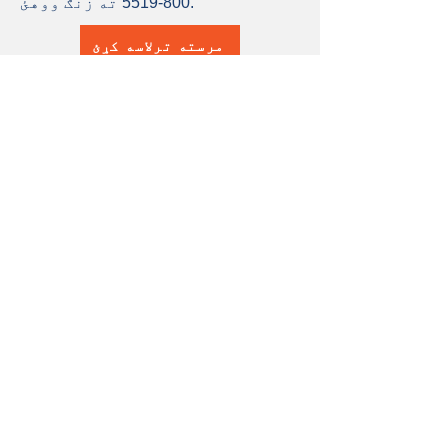
ته زنګ ووهئ.
800-5519
مرسته ترلاسه کړئ
تازه معلومات
ترلاسه کړئ
د خبرتیا لپاره زموږ میاشتنۍ
خبرپاڼه کې لاسلیک وکړئ.
ګډون کول
زموږ سره کار وکړئ
د پیژندنې سره د دندې لپاره
غوښتنه وکړئ ترڅو د مونټګومري
کاونټي د ټولو ځوانانو او کورنیو
لپاره غوره ځای رامینځته کولو کې
مرسته وکړي.