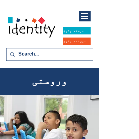
همدا اوس مرسته وکړئ
د مرستې غوښتنه وکړئ
وروستی