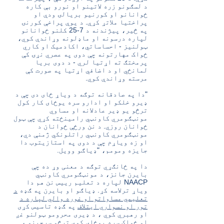
د لسګونو زره لاتینو او نورو بې کاره
ځوانانو او کورنیو بریالۍ ودې او
پراختیا ملاتړ کړې. د یوې پراخې کورنۍ
په څیر، پیژندنه د 7-25 کلنو ځوانانو
لپاره درسونه او ماډلونه وړاندې کوي،
ټولنیز - احساساتي، اکادمیک او کاري
ځواک مهارتونه چې دوی په عصري نړۍ کې
پرمختګ ته اړتیا لري - د دوی بریا
لمانځي او د اضافي اړتیا په صورت کې
مرسته وړاندې کوي.
"دا په صادقانه توګه د ویاړ ځای دی چې د
ډیرو خلکو او ادارو سره یوځای کار کول
ترڅو یو ډیر عادلانه او مساوي
مونټګومري کاونټي رامینځته کړي چې ټول
ځوانان روزي. د نن ورځې ځوانان د
مونټګومري کاونټي راتلونکي ژمنې دي،
او زه ویاړم چې د دوی په استازیتوب دا
جایزه ومومم، "ډیاګو وویل.
دا په ځانګړي توګه د معنی وړ ده چې
بایرن جانز، د مونټګومري کاونټي
NAACP لپاره د تعلیم رییس نن هم دا
ویاړ ترلاسه کړ. ډیاګو او بایرن په ګډه
د
تعلیمي مساواتو او غوره والي لپاره د
تور او نسواري ایتلاف
په ګډه تاسیس کړی
او رهبري کوي ، د ډیری محرومو ټولنو غږ
او ځواک سره یوځای کوي ترڅو سرچینو ،