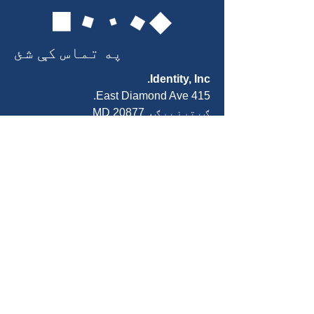
په تماس کې شئ
Identity, Inc.
415 East Diamond Ave.
ګیترزبرګ، MD 20877
ټیلیفون:
301-963-5900
بریښنالیک:
Info@identity-youth.org
د خدماتو غوښتنه وکړئ