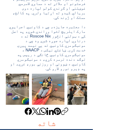
فرصتونو او ملاتړ ته د مساوي لاسرسي
غوښتنې او ګړندي کولو لپاره دوی
بریالي کیدو ته اړتیا ولري. په کالج،
مسلک او ژوند کې.
دا معتبره جایزه، چې د کاونټي اجرایوي
مارک ایلریچ لخوا وړاندې شوې، په اصل
کې د ټولنې انځور Roscoe Nix ته د
درناوي لپاره جوړه شوې وه چې د
مونټګومري کاونټي ته یې نیمه پیړۍ
خدمت کړی. ښاغلي نیکس د NAACP د
مونټګومري کاونټي څانګې د رییس په
توګه دنده ترسره کړې، د مونټګومري
کاونټي د ښوونې او روزنې بورډ غړي، او
په ډیرو نورو لارو کې.
شاته