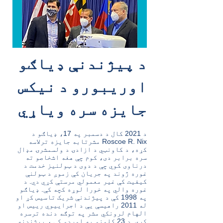
د پیژندنې ډیاګو
اوریبورو د نیکس
جایزه سره ویاړي
د 2021 کال د دسمبر په 17، ډیاګو د
Roscoe R. Nix مشرتابه جایزه ترلاسه
کړه، د کاونټي د ازادۍ د ولسمشرۍ مډال
سره برابر دی، کوم چې هغه اشخاصو ته
درناوی کوي چې د دوی د ټولنیز خدمت د
غوره ژوند په جریان کې زموږ د ټولنې
کیفیت کې غیر معمولي مرستې کړي دي. د
غوره والي په خورا لوړه کچه کې. ډیاګو
په 1998 کې د پیژندنې شریک تاسیس کړ او
له 2011 راهیسې یې د اجراییوي رییس او
الهام لرونکي مشر په توګه دنده ترسره
کړې. د 23 کلونو په اوږدو کې ، پیژندنه