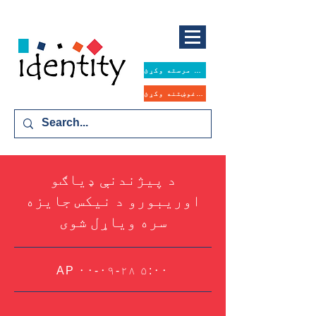
همدا اوس مرسته وکړئ
د مرستې غوښتنه وکړئ
د پیژندنې ډیاګو
اوریبورو د نیکس جایزه
سره ویاړل شوی
AP ۰۰-۰۹-۲۸ ۵:۰۰