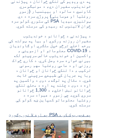
په دې ویډیو کې تنکي ځوانان د پیژندنې
خوندیتوب سفیران دي، د مونټګومري
کاونټي د سالود او بیینسټار (زموږ
روغتیا او هوساینې) پروژې سره د دې
ټولنیزې میډیا PSA کې ستوري کولو سره
ځوان لاتینوس ته رسیدو کې مرسته کوي.
د پیژندنې د ځوانانو د خوندیتوب
سفیران روزنه ورکوي او بیا په ټولنه کې
برخه اخلي ترڅو خپل ملګري او ګاونډیان
د COVID-19 معلوماتو او ازموینې ،
واکسین او خوندیتوب خالص سرچینو لکه
بیړني خواړه سره وصل کړي. د کاري ځواک
روزنې او د عامې روغتیا مهم رسونې
ترکیب ، دا تنکي ځوانان او ځوانان د
وبا په جریان کې طبیعي سرچینې ثابت
شوي. د مثال په توګه، دوی د واکسین په
اړه د دوی د چلند په اړه د محلي تنکي
ځوانانو نبض اخلي، د 1,300 ځوانانو
سروې کوي، چې زموږ د هیواد سره د
روغتیا معلوماتو کمپاین ښه کولو کې
مرسته کوي.
په فېس بوک کې د ‏‎PSA‎‏ په اړه لا نور وګورئ