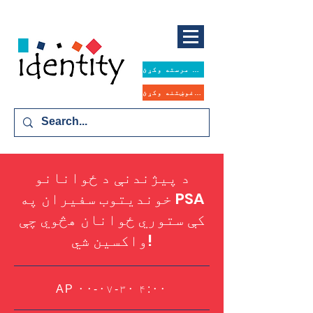
همدا اوس مرسته وکړئ
د مرستې غوښتنه وکړئ
د پیژندنې د ځوانانو
خوندیتوب سفیران په PSA
کې ستوري ځوانان هڅوي چې
واکسین شي!
AP ۰۰-۰۷-۳۰ ۴:۰۰