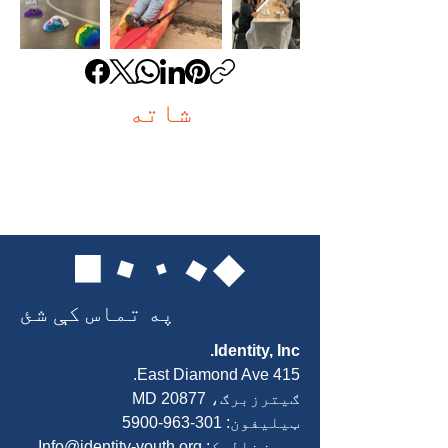
شاته
په تماس کې شئ
Identity, Inc.
415 East Diamond Ave.
ګیترزبرګ، MD 20877
ټیلیفون:
301-963-5900
بریښنالیک:
Info@identity-youth.org