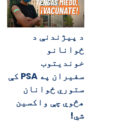
د پیژندنې د
ځوانانو
خوندیتوب
سفیران په PSA کې
ستوري ځوانان
هڅوي چې واکسین
شي!