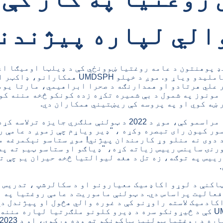
الي لپاره پیژندن
 پوهنتون د عامه روغتیا ښوونځي کې د ډیلټا اومیګا اع
زیټا څپرکي کې د شاملیدو ویاړ و. موږ د خپلو PH
 علي هرتادو او همدارنګه د صحرا ابراهیمي، مارتا یو
مونوز په شمول د بې شمیره تکړه زده کونکو څخه مننه کوو
 ښه کوي او په پروسه کې ریښتیني همکاران دي.
د می په 10 نیټه په مراسمو کې، موږ د 2022 د ټولنې ملګري جا
ور کیون رای تبصره وکړه ، "ډیر ویاړم چې زموږ د عامې 
 دوی نه منلو وړ کارمندان پیژني! موږ ستاسو نېکمرغه م
رنۍ ساینس رییس زیاته کړه، "ډیاګو او ستاسو ټیم ته په
رکي. د FMSC د رییس په توګه، زه تل د هغه لیوالتیا څخه حیران یم چ
اکنې د لوړو اکاډمیک معیارونو او د سکالرشپ ، تدریس ،
فعالیت پراساس دي. د ټولنې ماموریت د عامې روغتیا په ب
کادمیک لاسته راوړنو کې د غوره والي هڅول او پیژندل دي
پیژندنه د UMD SPH کې د څیړونکو سره د ډیرو کلونو ملګرتیا لپاره من