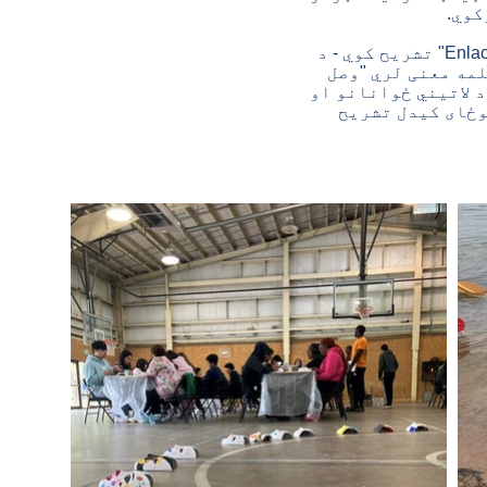
کوي.
- د
او د مریلینډ پوهنتون ترمنځ همکاري. په هسپانوي کې، د Enlace کلمه معنی لري "وصل
د لاتیني ځوانانو او
وځای کیدل تشریح