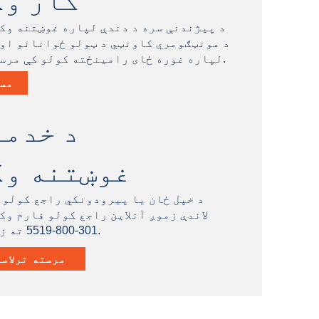
کار وک
د پیژندنې سره د دندې لپاره غوښتنه وک
د مونټګومري کاونټي د ټولو ځوانانو او
لپاره غوره ځای رامینځته کولو کې مرسته وکړي.
مس
د خدما
غوښتنه وک
د خپل ځان یا پیرودونکي راجع کولو 
لاندې زموږ آنلاین راجع کولو فارم وک
301-800-5519 ته زنګ ووهئ.
مرسته ترلاسه