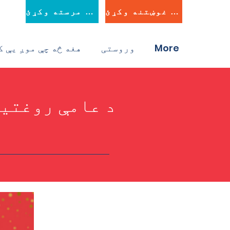
د مرستې غوښتنه وکړئ
همدا اوس مرسته وکړئ
More
وروستی
هغه څه چې موږ یې ک
د عامې روغتیا