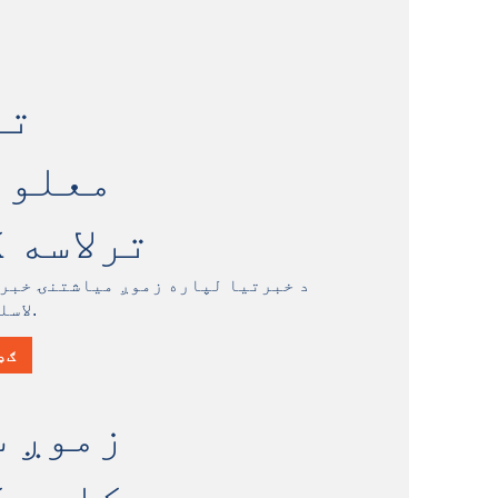
تا
معلوم
ترلاسه 
د خبرتیا لپاره زموږ میاشتنۍ خبر
لاسلیک وکړئ.
ګډ
زموږ س