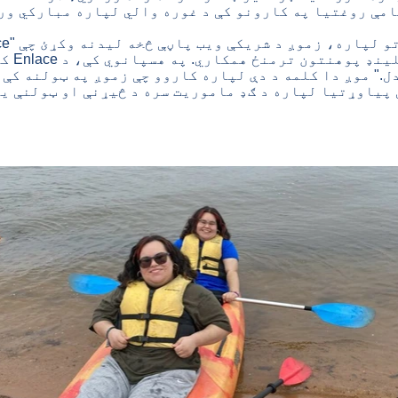
امې روغتیا په کارونو کې د غوره والي لپاره مبارکي ور
تو لپاره، زموږ
د شریکې ویب پاڼې څخه لیدنه وکړئ چې "Enlace" تشریح کوي
پیژندنې 
." موږ دا کلمه د دې لپاره کاروو چې زموږ په ټولنه کې 
پیاوړتیا لپاره د ګډ ماموریت سره د څیړنې او ټولنې ی