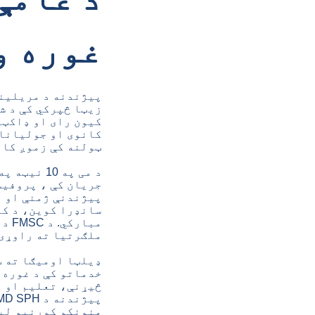
غوره و
پیژندنه د مریلینډ
کیون رای او ډاکټر
کانوی او جولیانا 
ټولنه کې زموږ کار
جریان کې ، پروفیس
پیژندنې ژمنې او د
سانډرا کوین، د کو
مبا
ملګرتیا ته راوړی.
ډیلټا اومیګا ته ټ
خدماتو کې د غوره 
څیړنې، تعلیم او ا