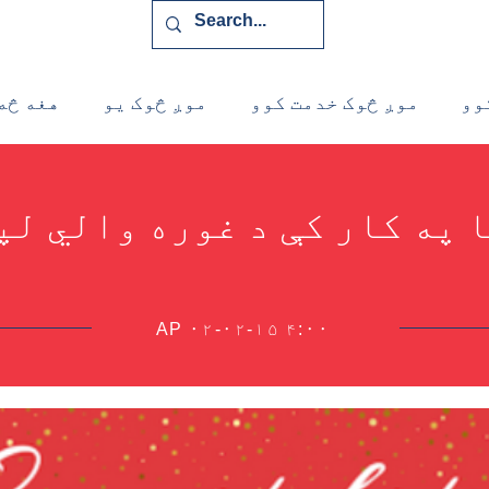
وو
موږ څوک خدمت کوو
موږ څوک یو
هغه څه
 په کار کې د غوره والي ل
AP ۰۲-۰۲-۱۵ ۴:۰۰