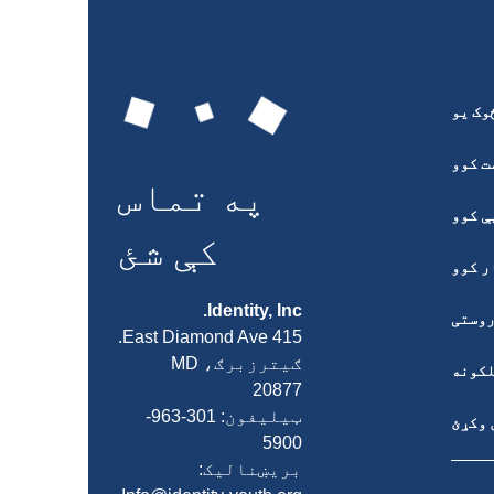
وک یو
ت کوو
په تماس
ې کوو
کې شئ
ر کوو
Identity, Inc.
وستی
415 East Diamond Ave.
ګیترزبرګ، MD
کونه
20877
ټیلیفون: 301-963-
 وکړئ
5900
بریښنالیک: