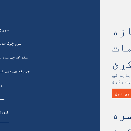
زه
موږ څ
ات
موږ څوک خدم
هغه څه چې موږ ی
کړئ
چیرته چې موږ کا
پاڼه کې
ور
ون کول
مسل
ره
ګډون