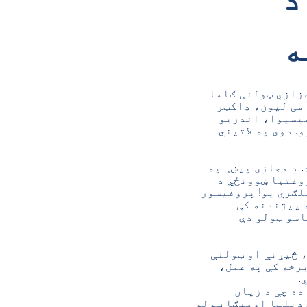
ه
زازي ټولنې ګاما
UMDS همکارانو، ډاکټر امی لیون، ډاکټر
میسیوا، اندریو
. دوی په لاتیني
یزه ترلاسه کړه. د مجازی پیښې په
روغتیا ښوونځي د
لګري یو! پروفیسور
 پیژندنه کې
ې تاسو ټولو دې
 څیړنې او ټولنې
رخه کې په عمل،
.
نه ده چې د زیان
منونکو کورنیو لپاره د روغتیا ټولنیز ټاکونکو ته وده ورکوي، او د 2023 ډیلټا اومیګا ټولو