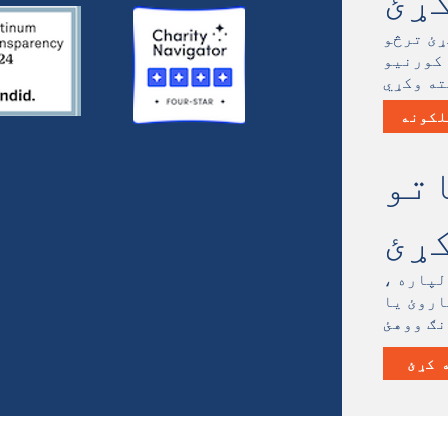
ړئ
ړئ ترڅو
 کورنیو
لکونه
تو
ړئ
لپاره ،
اروئ یا
 کړئ