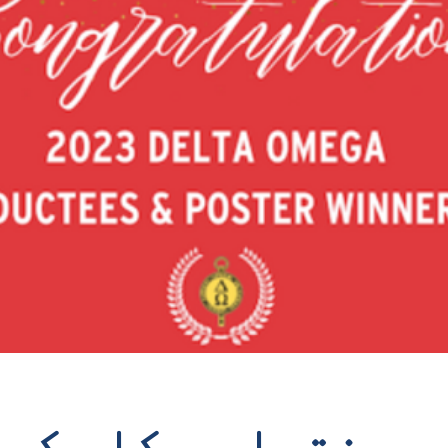
 روغتیا په کار کې 