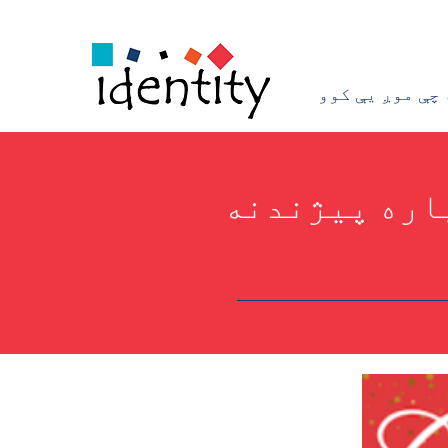
 چې موږ یې کوو
پاره پیژندنه