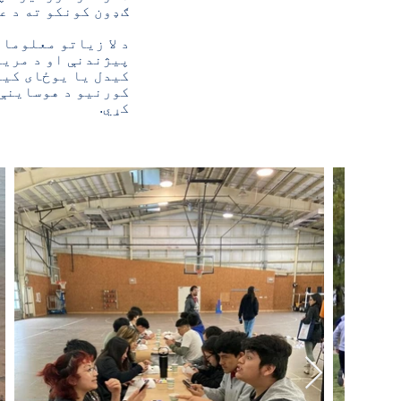
ګډون کونکو ته د ع
د لا زیاتو معلوما
کیدل یا یوځای کیدل
کورنیو د هوساینې 
کړي.