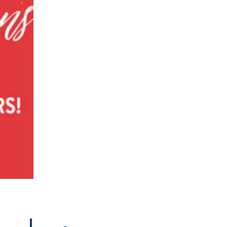
د عامې