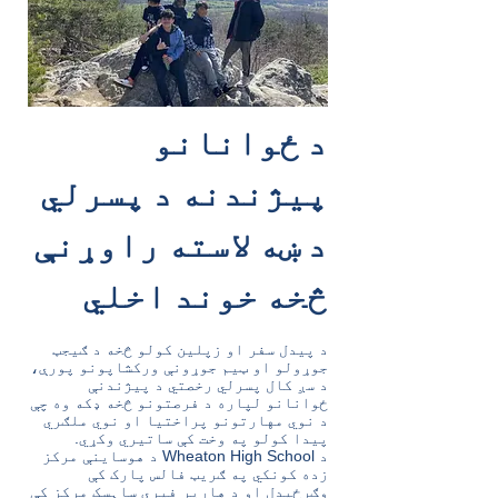
د ځوانانو
پیژندنه د پسرلي
د ښه لاسته راوړنې
څخه خوند اخلي
د پیدل سفر او زپلین کولو څخه د ګیجټ
جوړولو او ټیم جوړونې ورکشاپونو پورې،
د سږ کال پسرلي رخصتي د پیژندنې
ځوانانو لپاره د فرصتونو څخه ډکه وه چې
د نوي مهارتونو پراختیا او نوي ملګري
پیدا کولو په وخت کې ساتیري وکړي.
د Wheaton High School د هوساینې مرکز
زده کونکي په ګریټ فالس پارک کې
وګرځیدل او د هارپر فیري ساہسک مرکز کې