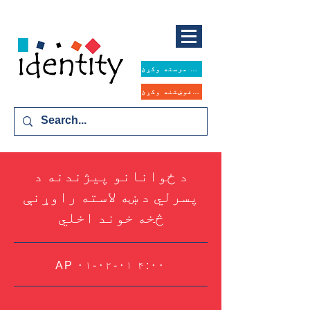
همدا اوس مرسته وکړئ
د مرستې غوښتنه وکړئ
د ځوانانو پیژندنه د
پسرلي د ښه لاسته راوړنې
څخه خوند اخلي
AP ۰۱-۰۲-۰۱ ۴:۰۰