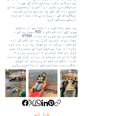
یې زپ لاین وکړ، پداسې حال کې چې د
مونټګومري بلیر او البرټ آینسټین عالي
لیسې زده کونکي په جرمني ټاون کې په
توګګولف کې د پیژندنې کارمندانو سره
اړیکې ټینګې کړې.
په عین وخت کې، د ابتدايي او منځني
ښوونځي زده کونکو د KID میوزیم کې د
ګیجټونو په جوړولو سره د STEM
مهارتونه تمرین کړل. په دې عکس کې زده
کونکو د سرکټ او بریښنا په اړه زده کړه
وکړه او بیا یې خپل خیالي موټرونه جوړ
کړل. دې فعالیتونو – او ډیری نورو –
ځوانانو ته فرصتونه برابر کړل چې د دوه
خورا ننګونو کلونو وروسته له خپلو
ملګرو سره ټولنیز شي او ساتیري وکړي.
شاته