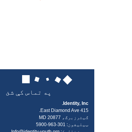
په تماس کې شئ
Identity, Inc.
415 East Diamond Ave.
ګیترزبرګ، MD 20877
ټیلیفون:
301-963-5900
بریښنالیک:
Info@identity-youth.org