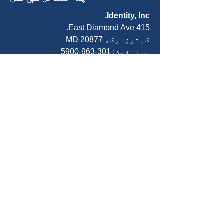
Identity, Inc.
415 East Diamond Ave.
ګیترزبرګ، MD 20877
ټیلیفون:
301-963-5900
بریښنالیک:
Info@identity-youth.org
د خدماتو غوښتنه وکړئ
د خپل ځان یا پیرودونکي راجع
کولو لپاره ، لاندې زموږ آنلاین
راجع کولو فارم وکاروئ یا
301-
ته زنګ ووهئ.
800-5519