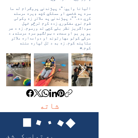
الیانا وايي: "د پېژندنې پروګرام له ما
سره په شخصي او مسلکي کچه ډېره مرسته
کړې ده." "د پیژندنې په ملاتړ زه وکولی
شوم نوي مفکورې زده کړم ترڅو خپل
سوداګریز نظر بلې کچې ته ورسوم. زه د هر
یو پر یو او سمت، د ټولګیو سره مرسته، د
مرکې کولو مهارتونه او دوامداره ملاتړ
ستاینه کوم. زه به د تل لپاره مننه
کوم.»
شاته
په تماس کې شئ