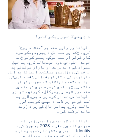
د ډینیلا تورریکو لخوا
الیانا وی وايي هغه یو "متشدد روح"
لري، ځکه چې هغه تل د پیرودونکو سره
کار کولو او هغه توکي چمتو کولو څخه
خوند اخلي چې دوی خوشحاله کړي. په خپل
هیواد کې د مدیریت او بازار موندنې په
برخه کې روزل شوې مسلکي، الیانا په ایل
سلواډور کې د تاوتریخوالی څخه د تیښتې
لپاره متحده ایالاتو ته هجرت وکړ او
دلته یې څو دندې ترسره کړې تر هغه چې
هغه مور شوه. پروسږکال، کورنۍ ستونزو
الیانا دې ته اړ کړه چې د یوې لارې په
لټه کې شي چې لاهم د خپلې کوچنۍ لور
پالنه وکړي پداسې حال کې چې د ژوند
عاید ترلاسه کوي.
الیانا له څه مودې راهیسې زیورات
جوړوي کله چې هغې د 2023 په جون کې د
Identity د لومړي متشبث ایکسپو په اړه
واورېدل. که څه هم هغې د سوداګرۍ