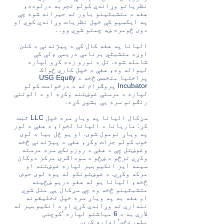
نظریاتو وړاندې کولو تجربه درلوده،
هغه د متشبثینو باور ته حیرانه شوه چې
په ایکسپو کې خپل نظریات وړاندې کوي او
دوی څومره ښه چمتو شوي وو. .
الیانا په هغه کال کې د پیژندنې د کلن
اوږد متشبثي برنامې دریمې ډلې کې
شامله شوه. تل د نورو زده کړو لپاره
لیواله وه، هغې د خپل کاري ځواک
پراختیا متخصص څخه د USG Equity
Incubator پروګرام ته د درخواست کولو
لپاره د مرستې غوښتنه وکړه او د الوتنې
رنګونو سره یې بشپړ کړه.
سږکال الیانا په ویاړ سره خپل LLC ثبت
کړ: ماریانا د الیانا لخوا، د هغې د لور
په ویاړ نومول شوی. او یو ځل بیا د لوی
خوب کولو جرات وکړ، هغې د پیژندنې څخه
وغوښتل چې د هغې د روزونکي سره مرسته
وکړي ترڅو د ښځو د سوداګرۍ مرکز دوکان
سیمه ایز انکیوبټر لپاره غوښتنه او
مرکه وکړي. د غوښتونکو له یوه لوی حوض
څخه، الیانا یو له هغو دریو ښځینه
متشبثینو څخه وه چې سږکال یې منل شوي
او هغه به په ویاړ سره خپل تخلیقونه
نندارې ته وړاندې کړي او د انکیوبټر له
لارې به د 6 میاشتو لپاره 'کوچنی
پلورنځي' اداره کړي.