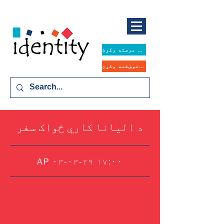
همدا اوس مرسته وکړئ
د مرستې غوښتنه وکړئ
د الیانا کاري ځواک سفر
AP ۰۳-۰۳-۲۹ ۱۷:۰۰