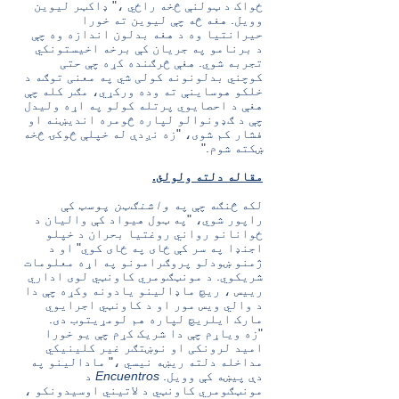
ځواک د ټولنې څخه راځي ،" ډاکټر لیوین
وویل. هغه څه چې لیوین ته خورا
حیرانتیا وه د هغه بدلون اندازه وه چې
د برنامو په جریان کې برخه اخیستونکي
تجربه شوي. هغې څرګنده کړه چې حتی
کوچني بدلونونه کولی شي په معنی توګه د
خلکو هوساینې ته وده ورکړي، مګر کله چې
هغې د احصایوي پرتله کولو په اړه ولیدل
چې د ګډونوالو لپاره څومره اندیښنه او
فشار کم شوی، "زه نږدې له خپلې څوکۍ څخه
ښکته شوم."
مقاله دلته ولولئ.
لکه څنګه چې په
واشنګټن پوسټ
کې
راپور شوي، "په ټول هیواد کې والیان د
ځوانانو رواني روغتیا بحران د خپلو
اجنډا په سر کې ځای په ځای کوي" او د
ژمنو ښودلو پروګرامونو په اړه معلومات
شریکوي. د مونټګومري کاونټي لوی اداري
رییس ، ریچ ماډالینو یادونه وکړه چې دا
د والي ویس مور او د کاونټي اجرایوي
مارک ایلریچ لپاره هم لومړیتوب دی.
"زه ویاړم چې دا شریک کړم چې یو خورا
امید لرونکی او نوښتګر غیر کلینیکي
مداخله دلته ریښه نیسي ،" مادالینو په
دې پیښه کې وویل.
Encuentros
د
مونټګومري کاونټي د لاتیني اوسیدونکو ،