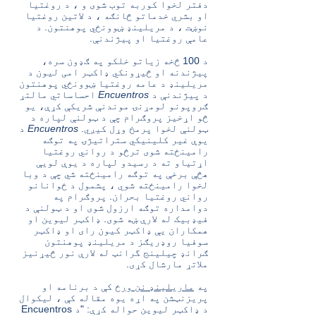
دفتر لخوا کوربه توب شوی و ، د روغتیا
او بشري خدماتو څانګه ، د لاتین روغتیا
نوښت ، د مریلینډ ښوونځي پوهنتون. د
عامې روغتیا او پیژندنې.
د 100 څخه زیاتو خلکو په ګډون سره،
پیژندنه او څیړونکي ډاکټر امی لیون د
مریلینډ د عامه روغتیا ښوونځي پوهنتون
د پیژندنې د
Encuentros
احساساتي مالتړ
ګروپونو لومړنۍ موندنې شریکې کړې، یو
څو اړخیز پروګرام چې د ټولنې لپاره د
ټولنې لخوا پرمخ وړل کیږي.
Encuentros
د
یوې غیر کلینیکي ستراتیژۍ په توګه
رامینځته شوی ترڅو د رواني روغتیا
اړتیاو ته د رسیدو لپاره د یوې لویې
هڅې برخې په توګه رامینځته شي چې د وبا
لخوا رامینځته شوي ، پشمول د ځوانانو
رواني روغتیا بحران. پروګرام په
دوامداره توګه ارزول شوی او د ټولنې د
فیډبیک له لارې ښه شوی. ډاکټر لیوین او
همکاران یې ډاکټر کیون رای او ډاکټر
سوفیا روډریګز د مریلینډ پوهنتون
ګرانډ چیلینج گرانټ له لارې نور څیړنیز
ملاتړ مارشال کړی.
په
ماریلینډ نن ورځ
کې د برنامه او
پریزنټشن په اړه یوه مقاله کې
،
لیکوال
د ډاکټر لیوین حواله کړې: "د Encuentros