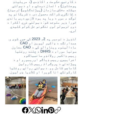
د کاونټي حکومت ، اکاډمۍ (د مریلینډ
پوهنتون) ، انسان دوستي ، او د ټولنې
میشته مخکښ سازمان (پیژندګلوۍ) ترمینځ
د ځانګړي شراکت محصول دی. د شریکانو په
توګه ، موږ د وبا په یوه لازمي درس باندې
خورا ډیر متوجه شو: د ټولنې غړي اکثرا د
دوی ترټولو لوی ننګونو حل کولو کلیدي
لري.
لنډیز د نومبر په 2، 2023 کې جوړ شوی و.
همدارنګه د ډاکټر لیوین او CAO
مادالینو، ویناوالو کې د CAO معاون
سونیا مورا، د DHHS د چلند روغتیا
رییس ډاکټر رولانډو سانټیاګو،
اجراییوي رییس ډیاګو اوریبورو او د
پیژندنې د پروګرام رییس کارولین
کاماچو شامل وو. د ټولنې رواني روغتیا
کارکونکي انا ګویرا او کلاډیا ډی لیون.