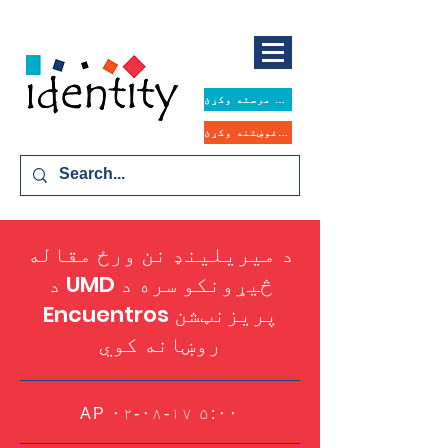
همدا اوس مرسته وکړئ
د مرستې غوښتنه وکړئ
د میریلینډ نن ورځ مقاله
د UMD څیړونکو سره د
Encuentros پریزنټشن
روښانه کوي
AP ۰۲-۰۸-۱۷ ۵:۰۰