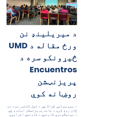
د میریلینډ نن
ورځ مقاله د UMD
څیړونکو سره د
Encuentros
پریزنټشن
روښانه کوي
د یوې ټولنې ځواک چې د خپل کلتور سره سم
ځان روغ کړي د عامه پریزنټشن اساس و چې
د مونټګومري کاونټي د کاونټي اجرایوي