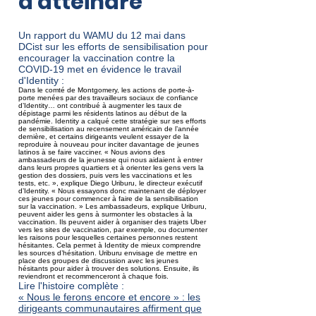
à atteindre
Un rapport du WAMU du 12 mai dans
DCist sur les efforts de sensibilisation pour
encourager la vaccination contre la
COVID-19 met en évidence le travail
d'Identity :
Dans le comté de Montgomery, les actions de porte-à-
porte menées par des travailleurs sociaux de confiance
d’Identity… ont contribué à augmenter les taux de
dépistage parmi les résidents latinos au début de la
pandémie. Identity a calqué cette stratégie sur ses efforts
de sensibilisation au recensement américain de l’année
dernière, et certains dirigeants veulent essayer de la
reproduire à nouveau pour inciter davantage de jeunes
latinos à se faire vacciner. « Nous avions des
ambassadeurs de la jeunesse qui nous aidaient à entrer
dans leurs propres quartiers et à orienter les gens vers la
gestion des dossiers, puis vers les vaccinations et les
tests, etc. », explique Diego Uriburu, le directeur exécutif
d’Identity. « Nous essayons donc maintenant de déployer
ces jeunes pour commencer à faire de la sensibilisation
sur la vaccination. » Les ambassadeurs, explique Uriburu,
peuvent aider les gens à surmonter les obstacles à la
vaccination. Ils peuvent aider à organiser des trajets Uber
vers les sites de vaccination, par exemple, ou documenter
les raisons pour lesquelles certaines personnes restent
hésitantes. Cela permet à Identity de mieux comprendre
les sources d’hésitation. Uriburu envisage de mettre en
place des groupes de discussion avec les jeunes
hésitants pour aider à trouver des solutions. Ensuite, ils
reviendront et recommenceront à chaque fois.
Lire l'histoire complète :
« Nous le ferons encore et encore » : les
dirigeants communautaires affirment que