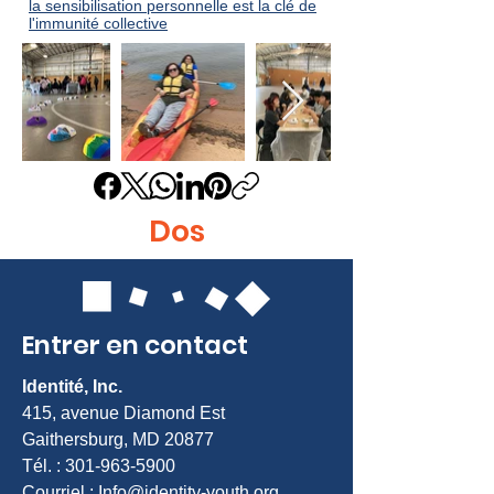
la sensibilisation personnelle est la clé de
l'immunité collective
Dos
Entrer en contact
Identité, Inc.
415, avenue Diamond Est
Gaithersburg, MD 20877
Tél. :
301-963-5900
Courriel :
Info@identity-youth.org