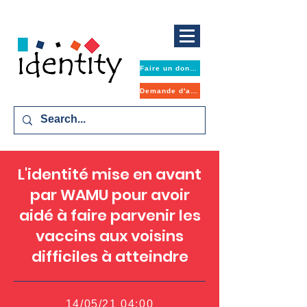
Faire un don maintenant
Demande d'aide
L'identité mise en avant
par WAMU pour avoir
aidé à faire parvenir les
vaccins aux voisins
difficiles à atteindre
14/05/21 04:00