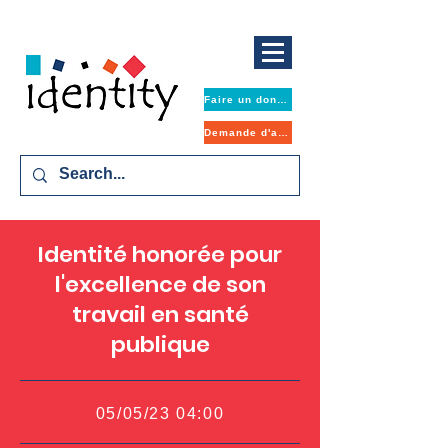
Faire un don maintenant
Demande d'aide
Identité honorée pour
l'excellence de son
travail en santé
publique
05/05/23 04:00