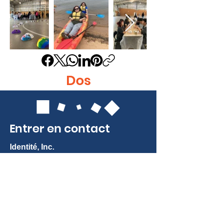
Dos
Entrer en contact
Identité, Inc.
415, avenue Diamond Est
Gaithersburg, MD 20877
Tél. :
301-963-5900
Courriel :
Info@identity-youth.org