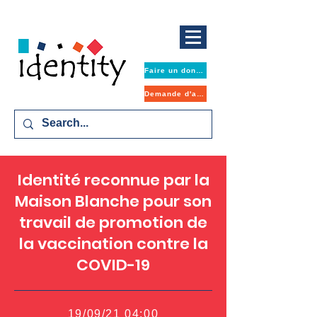
Faire un don maintenant
Demande d'aide
Identité reconnue par la
Maison Blanche pour son
travail de promotion de
la vaccination contre la
COVID-19
19/09/21 04:00