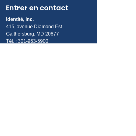
Entrer en contact
Identité, Inc.
415, avenue Diamond Est
Gaithersburg, MD 20877
Tél. :
301-963-5900
Courriel :
Info@identity-youth.org
Demande de services
Pour vous référer vous-même ou
référer un client, utilisez notre
formulaire de référence en ligne ci-