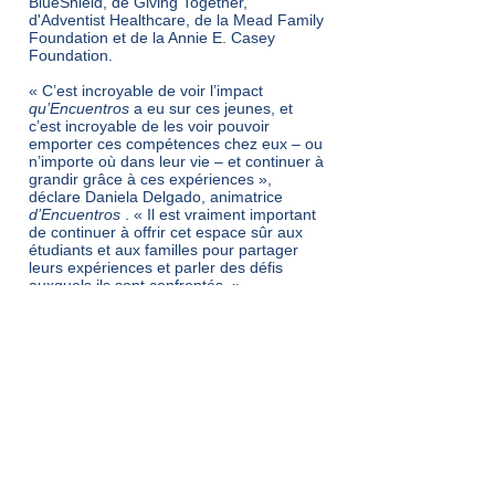
BlueShield, de Giving Together,
d'Adventist Healthcare, de la Mead Family
Foundation et de la Annie E. Casey
Foundation.
« C’est incroyable de voir l’impact
qu’Encuentros
a eu sur ces jeunes, et
c’est incroyable de les voir pouvoir
emporter ces compétences chez eux – ou
n’importe où dans leur vie – et continuer à
grandir grâce à ces expériences »,
déclare Daniela Delgado, animatrice
d’Encuentros
. « Il est vraiment important
de continuer à offrir cet espace sûr aux
étudiants et aux familles pour partager
leurs expériences et parler des défis
auxquels ils sont confrontés. »
Dos