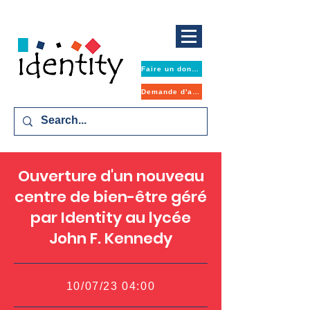
Faire un don maintenant
Demande d'aide
Ouverture d'un nouveau
centre de bien-être géré
par Identity au lycée
John F. Kennedy
10/07/23 04:00