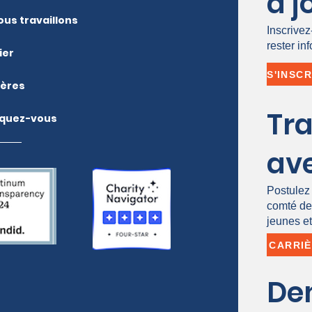
à j
ous travaillons
Inscrive
rester in
ier
ières
Tra
iquez-vous
av
Postulez 
comté de
jeunes et
CARRI
De