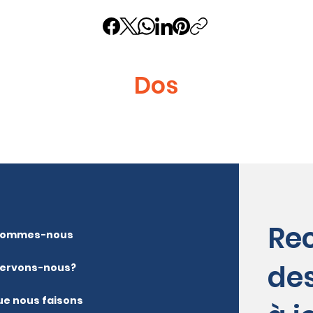
Dos
Re
sommes-nous
de
servons-nous?
ue nous faisons