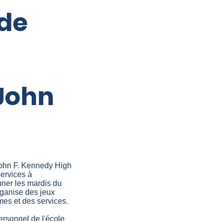
 de
John
 John F. Kennedy High
services à
uner les mardis du
rganise des jeux
mes et des services.
ersonnel de l'école