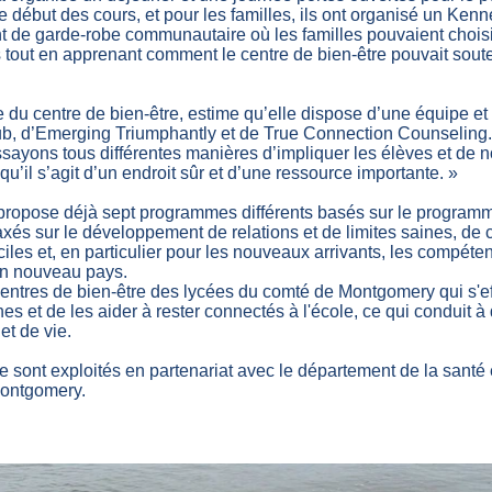
e début des cours, et pour les familles, ils ont organisé un Ken
 de garde-robe communautaire où les familles pouvaient choisi
 tout en apprenant comment le centre de bien-être pouvait soute
 du centre de bien-être, estime qu’elle dispose d’une équipe et
b, d’Emerging Triumphantly et de True Connection Counseling. 
essayons tous différentes manières d’impliquer les élèves et de 
qu’il s’agit d’un endroit sûr et d’une ressource importante. »
 propose déjà sept programmes différents basés sur le program
axés sur le développement de relations et de limites saines, d
iciles et, en particulier pour les nouveaux arrivants, les compét
un nouveau pays.
centres de bien-être des lycées du comté de Montgomery qui s'ef
nes et de les aider à rester connectés à l'école, ce qui conduit à
et de vie.
e sont exploités en partenariat avec le département de la santé 
Montgomery.