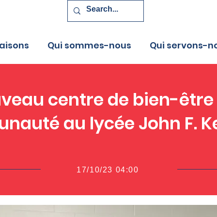
aisons
Qui sommes-nous
Qui servons-n
uveau centre de bien-être 
auté au lycée John F. 
17/10/23 04:00