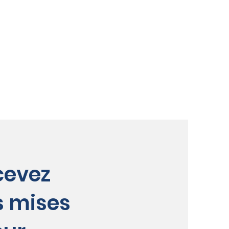
cevez
s mises