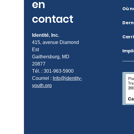
en
Où n
contact
Dern
Identité, Inc.
Carr
415, avenue Diamond
Est
Impl
Gaithersburg, MD
20877
Tél. : 301-963-5900
Courriel :
Info@identity-
youth.org