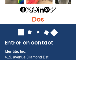
Dos
Entrer en contact
Identité, Inc.
415, avenue Diamond Est
Gaithersburg, MD 20877
Tél. :
301-963-5900
Courriel :
Info@identity-youth.org