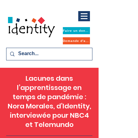
Faire un don maintenant
Demande d'aide
Lacunes dans
l’apprentissage en
temps de pandémie :
Nora Morales, d’Identity,
interviewée pour NBC4
et Telemundo