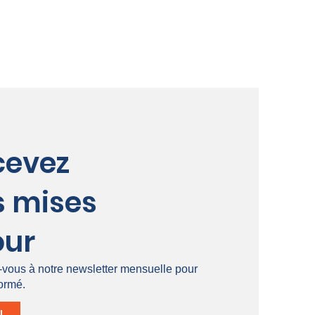
cevez
s mises
our
z-vous à notre newsletter mensuelle pour
formé.
S'INSCRIRE