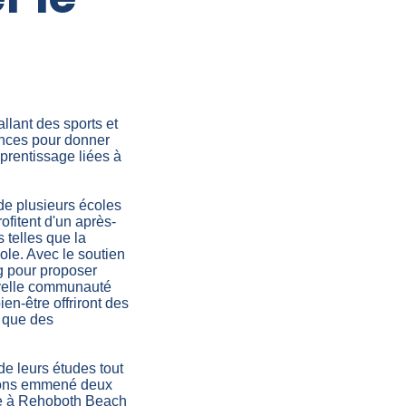
allant des sports et
ences pour donner
pprentissage liées à
de plusieurs écoles
ofitent d'un après-
 telles que la
cole. Avec le soutien
g pour proposer
uvelle communauté
en-être offriront des
i que des
e leurs études tout
 avons emmené deux
née à Rehoboth Beach