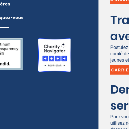
ières
Tra
iquez-vous
av
Postulez 
comté de
jeunes et
CARRI
De
ser
Pour vous
utilisez 