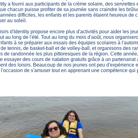
ty a fourni aux participants de la crème solaire, des serviettes e
ue chacun puisse profiter de sa journée sans craindre les brûlu
années difficiles, les enfants et les parents étaient heureux de 
er au soleil.
isirs d'Identity propose encore plus d'activités pour aider les je
out au long de l'été. Tout au long du mois d'août, nous organiser
enfants à se préparer aux essais des équipes scolaires à l'aut
de tennis, de basket-ball et de volley-ball, et organisons des r
rs de randonnée les plus pittoresques de la région. Cette année,
 essayer des cours de natation gratuits grâce à un partenariat 
nt des loisirs. Beaucoup de nos jeunes ont peu d'expérience en
 l'occasion de s'amuser tout en apprenant une compétence qui