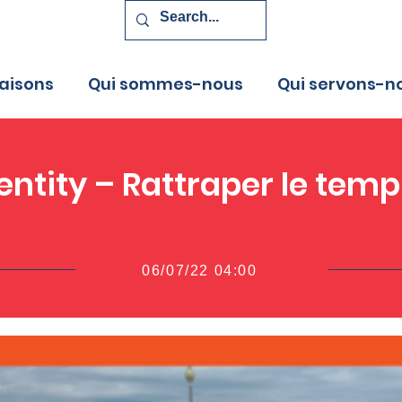
aisons
Qui sommes-nous
Qui servons-n
dentity – Rattraper le tem
06/07/22 04:00