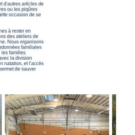
t d'autres articles de
res ou les piqûres
cette occasion de se
unes à rester en
ons des ateliers de
omne. Nous organisons
andonnées familiales
 les familles
avec la division
 natation, et l'accès
 permet de sauver