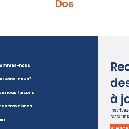
Dos
Re
sommes-nous
de
servons-nous?
ue nous faisons
à j
ous travaillons
Inscrive
rester in
ier