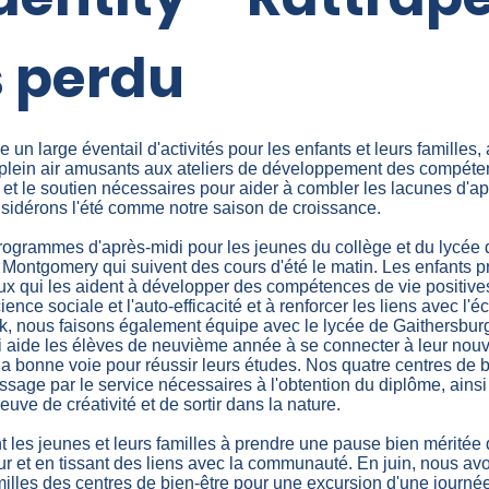
 perdu
e un large éventail d'activités pour les enfants et leurs familles, 
plein air amusants aux ateliers de développement des compét
s et le soutien nécessaires pour aider à combler les lacunes d'a
sidérons l'été comme notre saison de croissance.
programmes d'après-midi pour les jeunes du collège et du lycée 
Montgomery qui suivent des cours d'été le matin. Les enfants pr
jeux qui les aident à développer des compétences de vie positives
nce sociale et l'auto-efficacité et à renforcer les liens avec l'é
k, nous faisons également équipe avec le lycée de Gaithersbur
ui aide les élèves de neuvième année à se connecter à leur no
 la bonne voie pour réussir leurs études. Nos quatre centres de bi
ssage par le service nécessaires à l'obtention du diplôme, ains
euve de créativité et de sortir dans la nature.
les jeunes et leurs familles à prendre une pause bien méritée d
rieur et en tissant des liens avec la communauté. En juin, nous
milles des centres de bien-être pour une excursion d'une jour