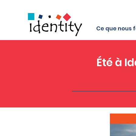
Ce que nous f
Été à I