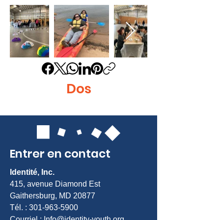
Dos
Entrer en contact
Identité, Inc.
415, avenue Diamond Est
Gaithersburg, MD 20877
Tél. :
301-963-5900
Courriel :
Info@identity-youth.org