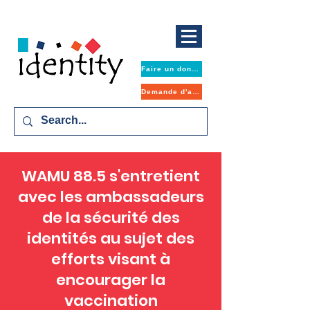
Faire un don maintenant
Demande d'aide
WAMU 88.5 s'entretient
avec les ambassadeurs
de la sécurité des
identités au sujet des
efforts visant à
encourager la
vaccination