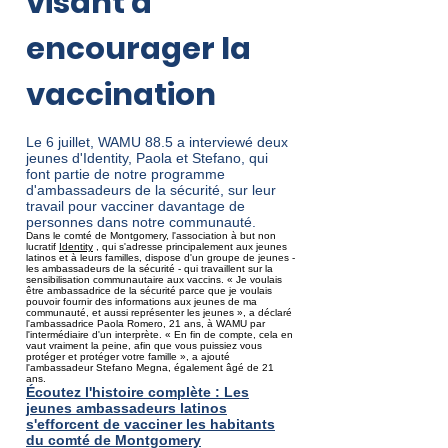
visant à
encourager la
vaccination
Le 6 juillet, WAMU 88.5 a interviewé deux
jeunes d'Identity, Paola et Stefano, qui
font partie de notre programme
d'ambassadeurs de la sécurité, sur leur
travail pour vacciner davantage de
personnes dans notre communauté.
Dans le comté de Montgomery, l'association à but non
lucratif
Identity
, qui s'adresse principalement aux jeunes
latinos et à leurs familles, dispose d'un groupe de jeunes -
les ambassadeurs de la sécurité - qui travaillent sur la
sensibilisation communautaire aux vaccins. « Je voulais
être ambassadrice de la sécurité parce que je voulais
pouvoir fournir des informations aux jeunes de ma
communauté, et aussi représenter les jeunes », a déclaré
l'ambassadrice Paola Romero, 21 ans, à WAMU par
l'intermédiaire d'un interprète. « En fin de compte, cela en
vaut vraiment la peine, afin que vous puissiez vous
protéger et protéger votre famille », a ajouté
l'ambassadeur Stefano Megna, également âgé de 21
ans.
Écoutez l'histoire complète : Les
jeunes ambassadeurs latinos
s'efforcent de vacciner les habitants
du comté de Montgomery