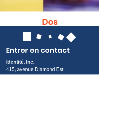
Dos
Entrer en contact
Identité, Inc.
415, avenue Diamond Est
Gaithersburg, MD 20877
Tél. :
301-963-5900
Courriel :
Info@identity-youth.org