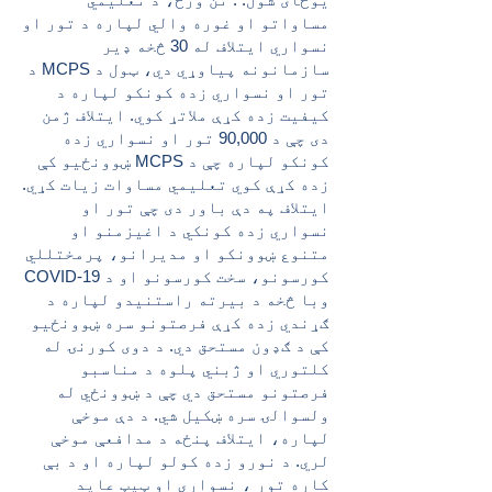
مساواتو او غوره والي لپاره د تور او
نسواري ایتلاف له 30 څخه ډیر
سازمانونه پیاوړي دي، ټول د MCPS د
تور او نسواري زده کونکو لپاره د
کیفیت زده کړې ملاتړ کوي. ایتلاف ژمن
دی چې د 90,000 تور او نسواري زده
کونکو لپاره چې د MCPS ښوونځیو کې
زده کړې کوي تعلیمي مساوات زیات کړي.
ایتلاف په دې باور دی چې تور او
نسواري زده کونکي د اغیزمنو او
متنوع ښوونکو او مدیرانو، پرمختللي
کورسونو، سخت کورسونو او د COVID-19
وبا څخه د بیرته راستنیدو لپاره د
ګړندي زده کړې فرصتونو سره ښوونځیو
کې د ګډون مستحق دي. د دوی کورنۍ له
کلتوري او ژبني پلوه د مناسبو
فرصتونو مستحق دي چې د ښوونځي له
ولسوالۍ سره ښکیل شي. د دې موخې
لپاره، ایتلاف پنځه د مدافعې موخې
لري. د نورو زده کولو لپاره او د بې
کاره تور ، نسواري او ټیټ عاید