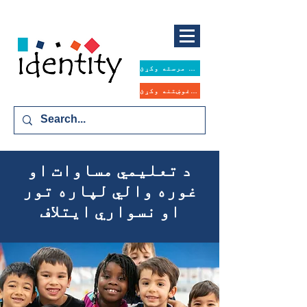
همدا اوس مرسته وکړئ
د مرستې غوښتنه وکړئ
د تعلیمي مساوات او
غوره والي لپاره تور
او نسواري ایتلاف