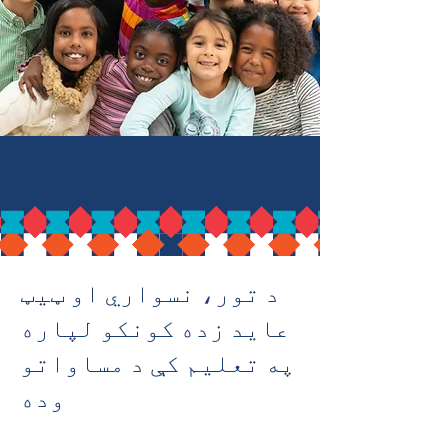
د تور، نسواري او ټیټ
عاید زده کونکو لپاره
په تعلیم کې د مساواتو
وده