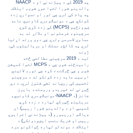
په 2019 کې د پیژندنې او د NAACP
والدینو شورا لخوا جوړ شوی، ایتلاف
په پام کې لري چې تور او نسواري زده
کونکي چې د مونټګومري کاونټي عامه
ښوونځیو (MCPS) کې زده کړې کوي
سرچینو، فرصتونو او ملاتړ ته به
مساوي لاسرسی ولري چې دوی ورته اړتیا
لري په کالج، مسلک او بریالیتوب کې.
ژوند
لید د 2019 سرچینې مطالعې څخه
رامینځته شوی چې د MCPS لخوا کمیشن
شوی و چې څرګنده کړه چې تور، لاتیني
او ټیټ عاید زده کونکو ته د سرچینو
تخصیص کې روښانه تشې شتون لري. د دې
څیړنې له خپریدو وروسته، بایرن
جانز (د NAACP-مونټګومري کاونټي،
مریلینډ څپرکي لپاره د زده کړې
کمیټې او د والدینو شورا رییس) او
ډیاګو اوریبورو (د پیژندنې اجرایوي
رییس او شریک بنسټ ایښودونکی) د
ایتلاف د موندلو لپاره ځواکونو سره
یوځای شول. . نن ورځ، د تعلیمي