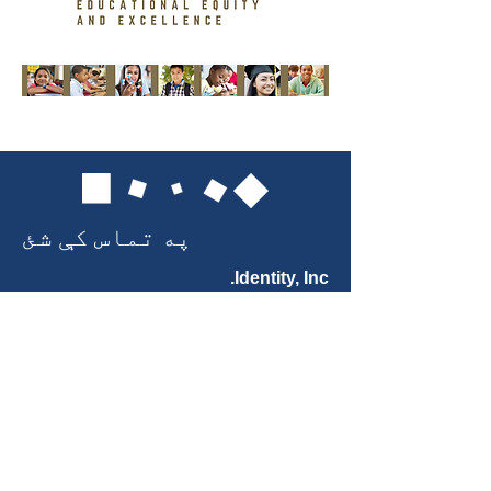
په تماس کې شئ
Identity, Inc.
415 East Diamond Ave.
ګیترزبرګ، MD 20877
ټیلیفون:
301-963-5900
بریښنالیک:
Info@identity-youth.org