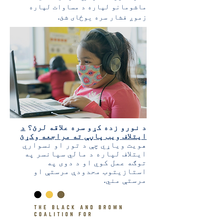
ماشومانو لپاره د مساوات لپاره
زموږ فشار سره یوځای شئ.
د نورو زده کړو سره علاقه لرئ؟
د
ایتلاف ویب پاڼې ته مراجعه وکړئ
هویت ویاړي چې د تور او نسواري
ایتلاف لپاره د مالي سپانسر په
توګه عمل کوي او د دوی په
استازیتوب محدودې مرستې او
مرستې مني.