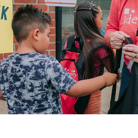
ማንነት ለወጣቶች በዘመናዊው ዓለም እንዲበለጽጉ የሚ
ሃይል እና የህይወት ክህሎቶችን ያስተምራል እና ሞዴ