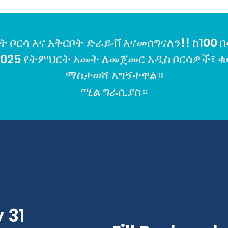
ዝኛ እና በስፓኒሽ ይገኛል።
 ቦርሳ እና አቅርቦት ድራይቭ እናመሰግናለን!! ከ100 
025 የትምህርት አመት ለመጀመር አዲስ ቦርሳዎች፣ ቁ
ማስታወሻ አግኝተዋል።
ሚል ግራሲያስ።
 31