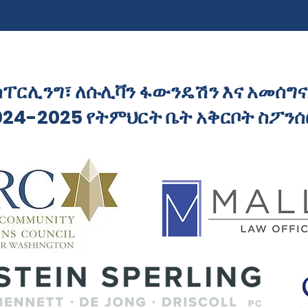
ስፐርሊንግ፣ ለሱሊቫን ፋውንዴሽን እና አመሰግ
024-2025 የትምህርት ቤት አቅርቦት ስፖን