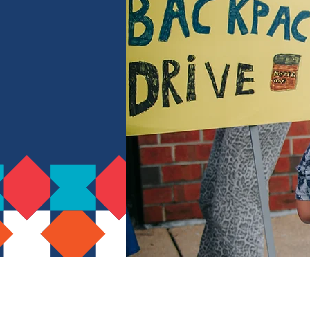
እንደ አንድ ትልቅ ቤተሰብ፣ 
ስሜታዊ፣ አካዳሚያዊ፣ የስራ 