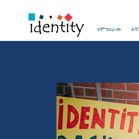
የምንሰራው
እኛ