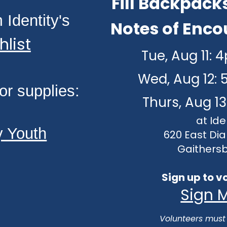
Fill Backpack
 Identity's
Notes of Enc
list
Tue​, Aug 11
Wed, Aug 12:
or supplies:
Thurs, Aug 1
at
Ide
y Youth
620 East Di
Gaithers
Sign up to v
Sign 
Volunteers must 