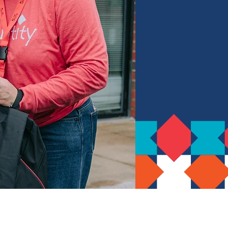
ያስፈልጋቸውን ማህበራዊ-
ሎችን ያስተምራል።