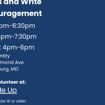
s and Write
ouragement
: 4pm-6:30pm
 5pm-7:30pm
3: 4pm-6pm​​
ntity
amond Ave.
burg, MD
olunteer at:
Me Up
be 16 or older.