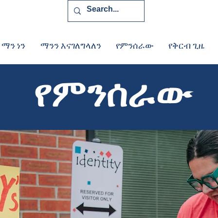
 ማን ነን
ማንን እናገለግላለን
የምንሰራው
የቅርብ ጊዜ
የምንሰራው