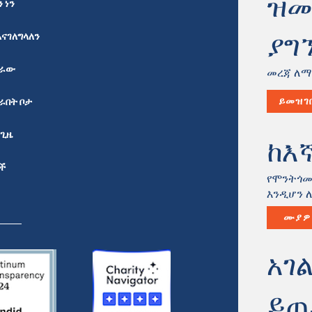
ዝመ
 ነን
ያግ
እናገለግላለን
ሰራው
መረጃ ለማ
ራበት ቦታ
ይመዝገ
 ጊዜ
ከእኛ
ች
የሞንትጎመ
እንዲሆን 
ሙያዎ
አገ
ይጠ