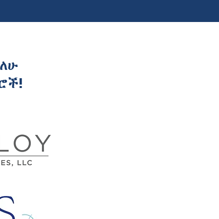
ናለሁ
ሰሮች!