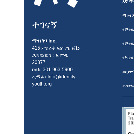
እኛ ማን
ማንን 
ተገናኝ
የምን
ማንነት፣ Inc.
የምንሰ
415 ምስራቅ አልማዝ አቬኑ.
ጋይዘርበርግ ፣ ኤምዲ
የቅርብ
20877
ስልክ፡ 301-963-5900
ሙያዎ
ኢሜል
፡ Info@identity-
youth.org
ተሳተፍ