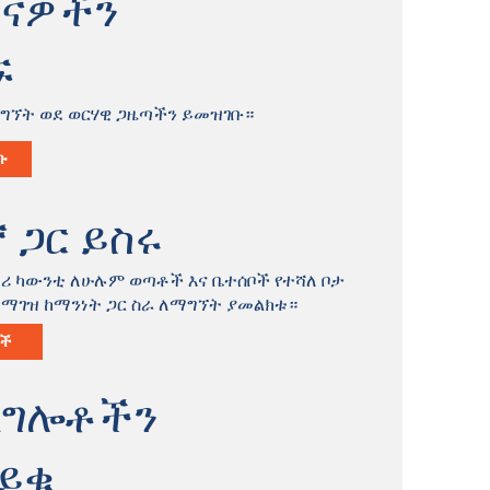
ናዎችን
ኙ
ግኘት ወደ ወርሃዊ ጋዜጣችን ይመዝገቡ።
ቡ
 ጋር ይስሩ
ሪ ካውንቲ ለሁሉም ወጣቶች እና ቤተሰቦች የተሻለ ቦታ
ለማገዝ ከማንነት ጋር ስራ ለማግኘት ያመልክቱ።
ች
ልግሎቶችን
ይቁ