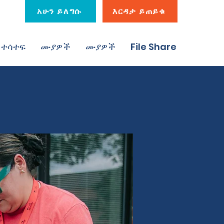
አሁን ይለግሱ
እርዳታ ይጠይቁ
ተሳተፍ
ሙያዎች
ሙያዎች
File Share