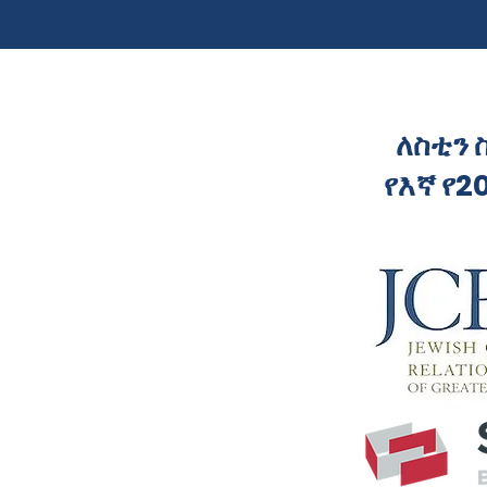
ለስቲን 
የእኛ የ2