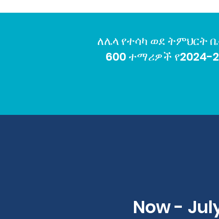
ምርጫዎችን ለማስተናገድ በእንግሊ
ለሌላ የተሳካ ወደ ትምህርት ቤት
600 ተማሪዎች የ2024-2
Now - July