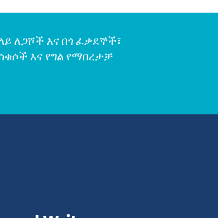
በላይ ለጋሾች እና በጎ ፈቃደኞች፣
ሳቁሶች እና የግል የማበረታቻ