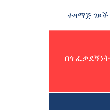
ተዛማጅ ገጾች
በጎ ፈቃደኝነት