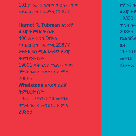
101 ምዕራብ አጋዘን ፓርክ መንገድ
የሞንትጎ
ጋይዘርበርግ ፣ ኤምዲ 20877
ደረጃ ት
19300
Harriet R. Tubman አንደኛ
ሞንትጎመ
ደረጃ ትምህርት ቤት
20886
400 ድል እርሻ Drive
የኔልስቪ
ጋይዘርበርግ ፣ ኤምዲ 20877
ቤት
የዋትኪንስ ሚል
አንደኛ ደረጃ
11700 
ትምህርት ቤት
መንገድ
19001 ዋትኪንስ ሚል መንገድ
ጀርመንታ
ሞንትጎመሪ መንደር፣ ኤምዲ
20886
Whetstone አንደኛ ደረጃ
ትምህርት ቤት
19201 ቶማስ እርሻ መንገድ
ሞንትጎመሪ መንደር፣ ኤምዲ
20886