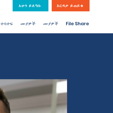
አሁን ይለግሱ
እርዳታ ይጠይቁ
ተሳተፍ
ሙያዎች
ሙያዎች
File Share