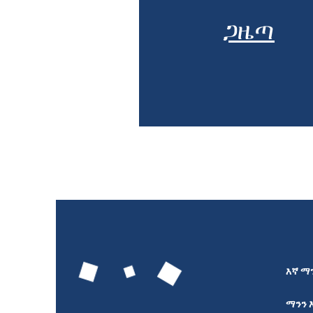
ጋዜጣ
እኛ ማን
ማንን 