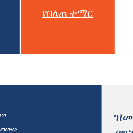
የበለጠ ተማር
ዝመ
 ነን
እናገለግላለን