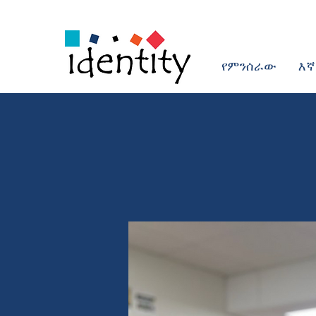
የምንሰራው
እኛ