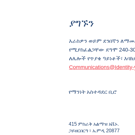
ያግኙን
እራስዎን ወይም ደንበኛን ለማመ
የሚያስፈልጋቸው ደግሞ 240-30
ለሌሎች የጥያቄ ዓይነቶች፣ እባክዎ
Communications@Identity-
የማንነት አስተዳደር ቢሮ
415 ምስራቅ አልማዝ አቬኑ.
ጋይዘርበርግ ፣ ኤምዲ 20877