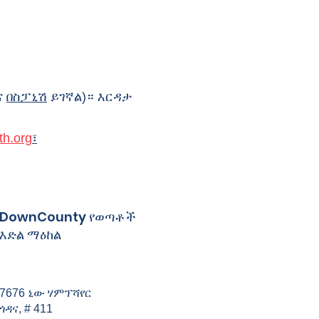
ና
በስፓኒሽ
ይገኛል)። እርዳታ
th.org
፣
DownCounty የወጣቶች
እድል ማዕከል
7676 ኒው ሃምፕሻየር
ጎዳና, # 411