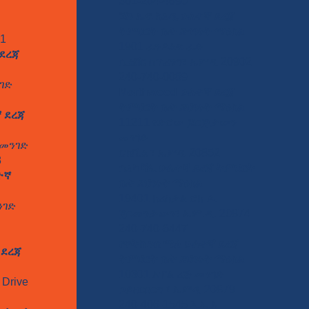
301-284-4690
ጆን ኤፍ ኬኔዲ ሁለተኛ ደረጃ
ትምህርት ቤት ደኅንነት ማዕከል
71
1901 ራንዶልፍ ራድ
 ደረጃ
ሲልቨር ስፕሪንግ፣ ኤምዲ 20902
240-740-0089
ገድ
Northwood ሁለተኛ ደረጃ
ትምህርት ቤት ደህንነት ማዕከል
ኛ ደረጃ
11211 የድሮው ጆርጅታውን
መንገድ
 መንገድ
ሮክቪል ፣ ኤምዲ 20852
8
ሴኔካ ቫሊ ሁለተኛ ደረጃ ትምህርት
ተኛ
ቤት ደህንነት ማዕከል
19401 ክሪስታል ሮክ ዶ.
ንገድ
ጀርመንታውን፣ ኤም.ዲ. 20874
240-740-6447
የዋትኪንስ ሚል ሁለተኛ ደረጃ
 ደረጃ
ትምህርት ቤት ደህንነት ማዕከል
10301 አፕል ሪጅ መንገድ
Drive
ጋይዘርበርግ ፣ ኤምዲ 20879
240-406-1545 እ.ኤ.አ