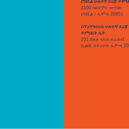
ሮክቪል ሁለተኛ ደረጃ ትምህ
2100 ባልቲሞር መንገድ
ሮክቪል ፣ ኤምዲ 20851
ስፕሪንግብሩክ ሁለተኛ ደረጃ
ትምህርት ቤት
201 ሸለቆ ብሩክ ድራይቭ
ሲልቨር ስፕሪንግ፣ ኤምዲ 20