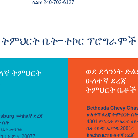
ስልክ፡ 240-702-6127
ትምህርት ቤት-ተኮር ፕሮግራሞች
ወደ ደኅንነት ድ
ለኛ ትምህርት
ሁለተኛ ደረጃ
ች
ትምህርት ቤቶች
Bethesda Chevy Cha
ሁለተኛ ደረጃ ትምህርት ቤት
rsburg መካከለኛ ደረጃ
4301 ምስራቅ-ምዕራብ ሀይ
 ቤት
ቤተሳይዳ፣ ኤምዲ 20814
ህራን መንገድ
ክላርክስበርግ ሁለተኛ ደረጃ
ግ ፣ ኤምዲ 20877