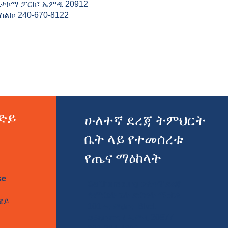
ታኮማ ፓርክ፣ ኤምዲ 20912
ስልክ፡ 240-670-8122
ልድይ
ሁለተኛ ደረጃ ትምህርት
ቤት ላይ የተመሰረቱ
የጤና ማዕከላት
se
Gaithersburg ሁለተኛ ደረጃ
ትምህርት ቤት ደህንነት ማዕከል
ዌይ
101 የትምህርት Blvd.
ጋይዘርበርግ ፣ ኤምዲ 20877