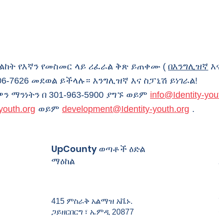
ልከት የእኛን የመስመር ላይ ሪፈራል ቅጽ ይጠቀሙ (
በእንግሊዝኛ
እ
6-7626 መደወል ይችላሉ። እንግሊዝኛ እና ስፓኒሽ ይነገራል!
ን ማንነትን በ 301-963-5900 ያግኙ ወይም
info@Identity-you
youth.org
ወይም
development@Identity-youth.org
.
UpCounty ወጣቶች ዕድል
ማዕከል
415 ምስራቅ አልማዝ አቬኑ.
ጋይዘርበርግ ፣ ኤምዲ 20877