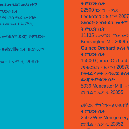
ትምህርት ቤት
መሪ መንደር መለስተኛ
22500 ዊምስ መንገድ
ምህርት ቤት
ክላርክስበርግ ፣ ኤምዲ 208
 ዋትኪንስ ሚል መንገድ
አልበርት አንስታይን ሁለተኛ
ሪ መንደር፣ ኤምዲ
ትምህርት ቤት
11135 ኒውፖርት ሚል መን
ል መካከለኛ ደረጃ ትምህርት
Kensington, MD 20895
Quince Orchard ሁለተ
Neelsville ቤተ ክርስቲያን
ትምህርት ቤት
15800 Quince Orchard
ውን፣ ኤም.ዲ. 20876
ጋይዘርበርግ ፣ ኤምዲ 2087
ኮሎኔል ሳዶቅ መግሩደር ሁለ
ደረጃ ትምህርት ቤት
5939 Muncaster Mill መ
ሮክቪል ፣ ኤምዲ 20855
ሪቻርድ ሞንትጎመሪ ሁለተኛ
ትምህርት ቤት
250 ሪቻርድ Montgomery 
ሮክቪል ፣ ኤምዲ 20852