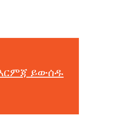
እርምጃ ይውሰዱ