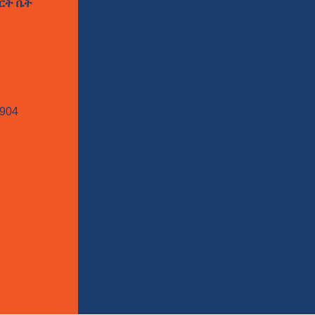
ርት ቤት
Wheaton ሁለተኛ ደረጃ ትምህርት
ቤት ደኅንነት ማዕከል
12401
Dalewood Drive
ሲልቨር ስፕሪንግ፣ ኤምዲ 20906
301-321-3310
904