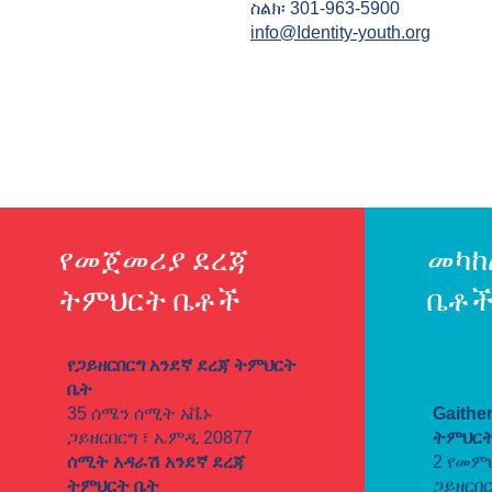
ስልክ፡ 301-963-5900
info@Identity-youth.org
የመጀመሪያ ደረጃ
መካከ
ትምህርት ቤቶች
ቤቶ
የጋይዘርበርግ አንደኛ ደረጃ ትምህርት
ቤት
35 ሰሜን ሰሚት አቬኑ
Gaithe
ጋይዘርበርግ ፣ ኤምዲ 20877
ትምህርት
ሰሚት አዳራሽ አንደኛ ደረጃ
2 የመም
ትምህርት ቤት
ጋይዘርበር