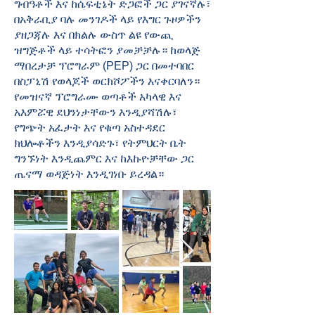
ግብዓቶች እና ከሴፍቲኔት ድጋፎች ጋር ያገናኛሉ፣
በአቅራቢያ ባሉ መንገዶች ላይ የእግር ጉዞዎችን
ያዘጋጃሉ እና በክልሉ ውስጥ ልዩ የውጪ
ዝግጅቶች ላይ ተሳትፎን ያመቻቻሉ። ከወላጅ
ማበረታቻ ፕሮግራም (PEP) ጋር በመተባበር
በስፓኒሽ የወላጆች ወርክሾፖችን እናቀርባለን።
የመዝናኛ ፕሮግራሙ ወጣቶች አካላዊ እና
አእምሯዊ ደህንነታቸውን እንዲያሻሽሉ፣
የግጭት አፈታት እና የቁጣ አስተዳደር
ክህሎቶችን እንዲያሳድጉ፣ የትምህርት ቤት
ግንኙነት እንዲጨምር እና ከእኩዮቻቸው ጋር
ጤናማ ወዳጅነት እንዲገነቡ ይረዳል።