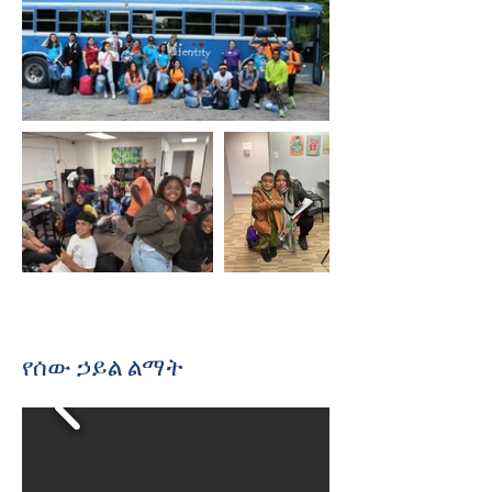
የሰው ኃይል ልማት