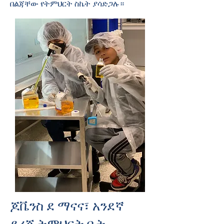
በልጃቸው የትምህርት ስኬት ያሳድጋሉ።
ጆቬንስ ደ ማናና፣ አንደኛ