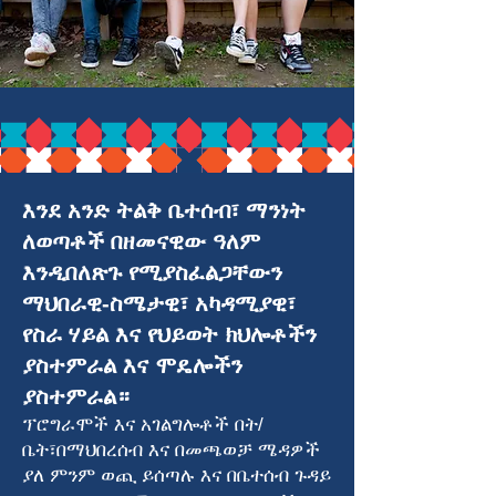
እንደ አንድ ትልቅ ቤተሰብ፣ ማንነት
ለወጣቶች በዘመናዊው ዓለም
እንዲበለጽጉ የሚያስፈልጋቸውን
ማህበራዊ-ስሜታዊ፣ አካዳሚያዊ፣
የስራ ሃይል እና የህይወት ክህሎቶችን
ያስተምራል እና ሞዴሎችን
ያስተምራል።
ፕሮግራሞች እና አገልግሎቶች በት/
ቤት፣በማህበረሰብ እና በመጫወቻ ሜዳዎች
ያለ ምንም ወጪ ይሰጣሉ እና በቤተሰብ ጉዳይ