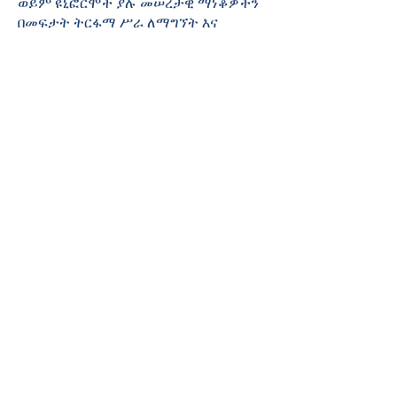
ወይም ዩኒፎርሞች ያሉ መሠረታዊ ማነቆዎችን
በመፍታት ትርፋማ ሥራ ለማግኘት እና
ለማስቀጠል የሚደረገውን ጥረት የሚያደናቅፉ
ችግሮችን ለመፍታት ይረዳሉ። ለስራ ፈላጊዎች
እድሎችን እየፈጠርን የሰው ሃይላቸውን ፍላጎት
ለማሟላት ከአሰሪዎች ጋር በመተባበር
እንሰራለን።
የጉዳይ አስተዳደር
የማንነት ሁለት ቋንቋ ተናጋሪ ኬዝ
አስተዳዳሪዎች ደንበኞቻቸውን በችግር ውስጥ
ያሉ ጥቅማጥቅሞችን እና የህይወት አድን
ሴፍቲኔት ምግብን፣ አልባሳትን፣ የጤና
እንክብካቤን እና ሌሎች አስፈላጊ ነገሮችን
እንዲያገኙ ይረዷቸዋል የቤት አካባቢያቸውን
ለማረጋጋት እና ቤተሰቦቻቸውን ለማጠናከር።