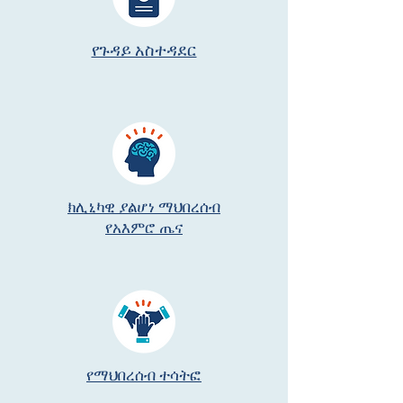
የጉዳይ አስተዳደር
ክሊኒካዊ ያልሆነ ማህበረሰብ
የአእምሮ ጤና
የማህበረሰብ ተሳትፎ