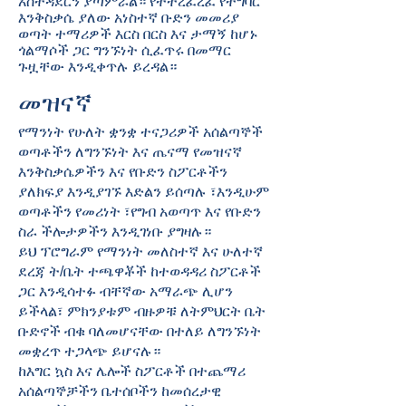
አስተዳደርን ያጣምራል። የተትረፈረፈ የተግባር
እንቅስቃሴ ያለው አነስተኛ ቡድን መመሪያ
ወጣት ተማሪዎች እርስ በርስ እና ታማኝ ከሆኑ
ጎልማሶች ጋር ግንኙነት ሲፈጥሩ በመማር
ጉዟቸው እንዲቀጥሉ ይረዳል።
መዝናኛ
የማንነት የሁለት ቋንቋ ተናጋሪዎች አሰልጣኞች
ወጣቶችን ለግንኙነት እና ጤናማ የመዝናኛ
እንቅስቃሴዎችን እና የቡድን ስፖርቶችን
ያለክፍያ እንዲያገኙ እድልን ይሰጣሉ ፣እንዲሁም
ወጣቶችን የመሪነት ፣የግብ አወጣጥ እና የቡድን
ስራ ችሎታዎችን እንዲገነቡ ያግዛሉ።
ይህ ፕሮግራም የማንነት መለስተኛ እና ሁለተኛ
ደረጃ ት/ቤት ተጫዋቾች ከተወዳዳሪ ስፖርቶች
ጋር እንዲሳተፉ ብቸኛው አማራጭ ሊሆን
ይችላል፣ ምክንያቱም ብዙዎቹ ለትምህርት ቤት
ቡድኖች ብቁ ባለመሆናቸው በተለይ ለግንኙነት
መቋረጥ ተጋላጭ ይሆናሉ።
ከእግር ኳስ እና ሌሎች ስፖርቶች በተጨማሪ
አሰልጣኞቻችን ቤተሰቦችን ከመሰረታዊ