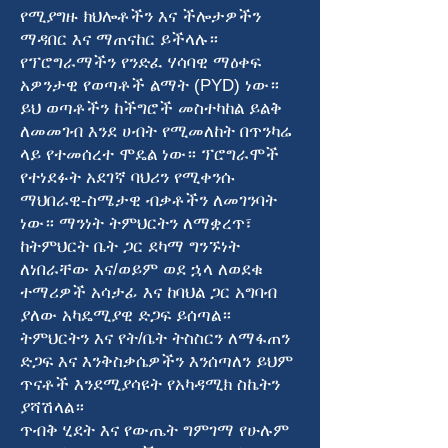
የሚያግዙ ክህሎቶችን እና ችሎታዎችን
ማዳበር እና ማጠናከር ይችላሉ።
የፕሮግራማችን የንድፈ ሃሳባዊ ማዕቀፍ
አዎንታዊ የወጣቶች ልማት (PYD) ነው።
ይህ ወጣቶችን ከችግሮች መስተካከል ይልቅ
ለመመገብ እንደ ሀብት የሚመለከት በጥንካሬ
ላይ የተመሰረተ ሞዴል ነው። ፕሮግራሞች
የተነደፉት አደገኛ ባህሪን የሚቀንሱ
ማህበራዊ-ስሜታዊ ብቃቶችን ለመገንባት
ነው። ማንነት ትምህርትን ለማቋረጥ፣
ከትምህርት ቤት ጋር ደካማ ግንኙነት
ለነበራቸው እና/ወይም ወደ ኋላ ለወደቁ
ተማሪዎች አሳታፊ እና ከባህል ጋር አግባብ
ያለው አካዴሚያዊ ድጋፍ ይሰጣል።
ትምህርትን እና የት/ቤት ትስስርን ለማፋጠን
ድጋፍ እና እንቅስቃሴዎችን እንሰጣለን ይህም
ጥናቶች እንደሚያሳዩት የአካዳሚክ ስኬትን
ያሻሽላል።
ጥብቅ ሂደት እና የውጤት ግምገማ የሁሉም