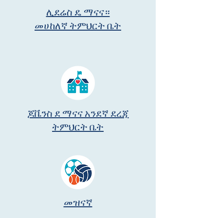
ሊደሬስ ዴ ማናና።
መሀከለኛ ትምህርት ቤት
ጆቬንስ ደ ማናና አንደኛ ደረጃ
ትምህርት ቤት
መዝናኛ