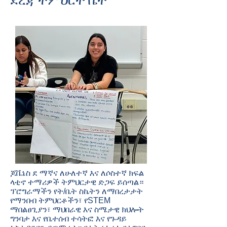
ደረጃ ትምህርት ቤት
ጆቬኔስ ደ ማኛና ለሁለተኛ እና ለሶስተኛ ክፍል
ላቲኖ ተማሪዎች ትምህርታዊ ድጋፍ ይሰጣል።
ፕሮግራማችን የት/ቤት ስኬትን ለማበረታታት
የማንበብ ትምህርቶችን፣ የSTEM
ማበልፀጊያን፣ ማህበራዊ እና ስሜታዊ ክህሎት
ግንባታ እና የቤተሰብ ተሳትፎ እና የጉዳይ