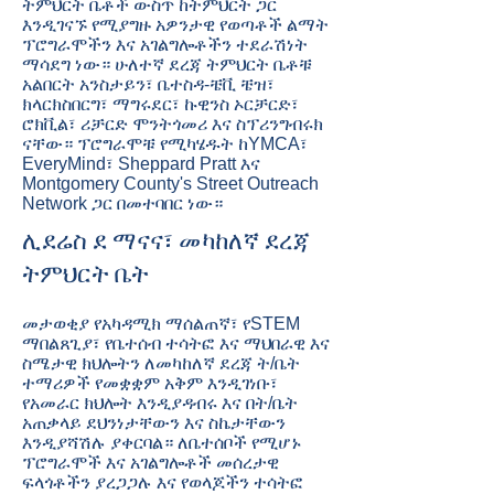
ትምህርት ቤቶች ውስጥ ከትምህርት ጋር
እንዲገናኙ የሚያግዙ አዎንታዊ የወጣቶች ልማት
ፕሮግራሞችን እና አገልግሎቶችን ተደራሽነት
ማሳደግ ነው። ሁለተኛ ደረጃ ትምህርት ቤቶቹ
አልበርት አንስታይን፣ ቤተስዳ-ቼቪ ቼዝ፣
ክላርክስበርግ፣ ማግሩደር፣ ኩዊንስ ኦርቻርድ፣
ሮክቪል፣ ሪቻርድ ሞንትጎመሪ እና ስፕሪንግብሩክ
ናቸው። ፕሮግራሞቹ የሚካሄዱት ከYMCA፣
EveryMind፣ Sheppard Pratt እና
Montgomery County's Street Outreach
Network ጋር በመተባበር ነው።
ሊደሬስ ደ ማናና፣ መካከለኛ ደረጃ
ትምህርት ቤት
መታወቂያ የአካዳሚክ ማሰልጠኛ፣ የSTEM
ማበልጸጊያ፣ የቤተሰብ ተሳትፎ እና ማህበራዊ እና
ስሜታዊ ክህሎትን ለመካከለኛ ደረጃ ት/ቤት
ተማሪዎች የመቋቋም አቅም እንዲገነቡ፣
የአመራር ክህሎት እንዲያዳብሩ እና በት/ቤት
አጠቃላይ ደህንነታቸውን እና ስኬታቸውን
እንዲያሻሽሉ ያቀርባል። ለቤተሰቦች የሚሆኑ
ፕሮግራሞች እና አገልግሎቶች መሰረታዊ
ፍላጎቶችን ያረጋጋሉ እና የወላጆችን ተሳትፎ