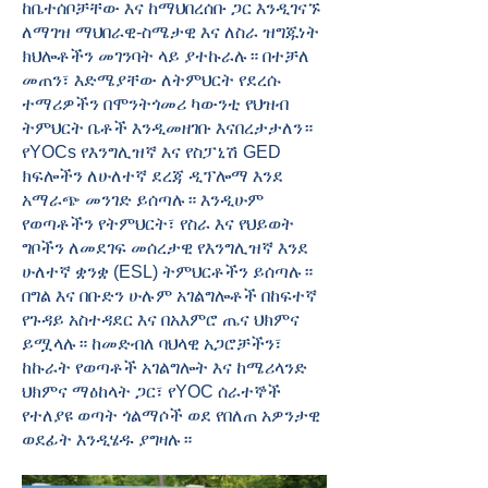
ከቤተሰቦቻቸው እና ከማህበረሰቡ ጋር እንዲገናኙ
ለማገዝ ማህበራዊ-ስሜታዊ እና ለስራ ዝግጁነት
ክህሎቶችን መገንባት ላይ ያተኩራሉ። በተቻለ
መጠን፣ እድሜያቸው ለትምህርት የደረሱ
ተማሪዎችን በሞንትጎመሪ ካውንቲ የህዝብ
ትምህርት ቤቶች እንዲመዘገቡ እናበረታታለን።
የYOCs የእንግሊዝኛ እና የስፓኒሽ GED
ክፍሎችን ለሁለተኛ ደረጃ ዲፕሎማ እንደ
አማራጭ መንገድ ይሰጣሉ። እንዲሁም
የወጣቶችን የትምህርት፣ የስራ እና የህይወት
ግቦችን ለመደገፍ መሰረታዊ የእንግሊዝኛ እንደ
ሁለተኛ ቋንቋ (ESL) ትምህርቶችን ይሰጣሉ።
በግል እና በቡድን ሁሉም አገልግሎቶች በከፍተኛ
የጉዳይ አስተዳደር እና በአእምሮ ጤና ህክምና
ይሟላሉ። ከመድብለ ባህላዊ አጋሮቻችን፣
ከኩራት የወጣቶች አገልግሎት እና ከሜሪላንድ
ህክምና ማዕከላት ጋር፣ የYOC ሰራተኞች
የተለያዩ ወጣት ጎልማሶች ወደ የበለጠ አዎንታዊ
ወደፊት እንዲሄዱ ያግዛሉ።