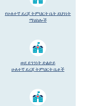
የሁለተኛ ደረጃ ትምህርት ቤት ደህንነት
ማዕከሎች
ወደ ደኅንነት ድልድይ
ሁለተኛ ደረጃ ትምህርት ቤቶች