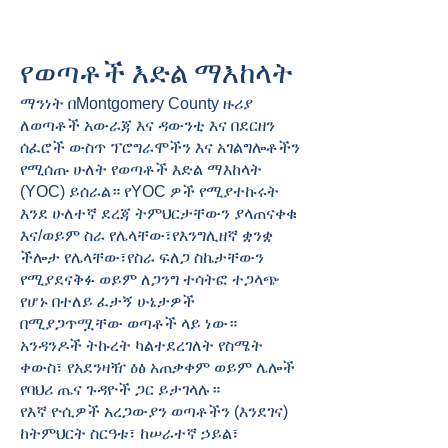
የወጣቶች እድል ማእከላት
ማንነት በMontgomery County ዙሪያ
ለወጣቶች አውራጃ እና ዳውንቲ እና በደርዘን
ሰፈሮች ውስጥ ፕሮግራሞችን እና አገልግሎቶችን
የሚሰጡ ሁለት የወጣቶች እድል ማእከላት
(YOC) ይሰራል። የYOC ዎች የሚያተኩሩት
እንደ ሁለተኛ ደረጃ ትምህርታቸውን ያላጠናቀቁ
እና/ወይም ስራ የሌላቸው፣የእንግሊዘኛ ቋንቋ
ችሎታ የሌላቸው፣የስራ ፍለጋ ስኬታቸውን
የሚያደናቅፉ ወይም ለጋንግ ተሳትፎ ተጋላጭ
የሆኑ በተለይ ፈታኝ ሁኔታዎች
በሚያጋጥሟቸው ወጣቶች ላይ ነው።
አንዳንዶች ትኩረት ካልተደረገለት የስሜት
ቀውስ፣ የአደንዛዥ ዕፅ አጠቃቀም ወይም ሌሎች
የባህሪ ጤና ጉዳዮች ጋር ይታገላሉ።
የእኛ ዮሲዎች አረጋውያን ወጣቶችን (እንደገና)
ከትምህርት ስርዓቱ፣ ከሠራተኛ ኃይል፣