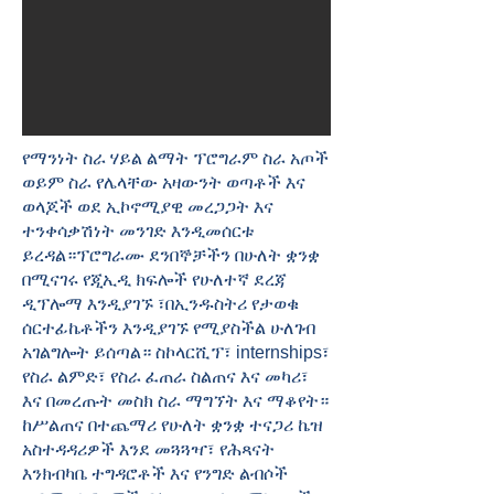
የማንነት ስራ ሃይል ልማት ፕሮግራም ስራ አጦች
ወይም ስራ የሌላቸው አዛውንት ወጣቶች እና
ወላጆች ወደ ኢኮኖሚያዊ መረጋጋት እና
ተንቀሳቃሽነት መንገድ እንዲመሰርቱ
ይረዳል።ፕሮግራሙ ደንበኞቻችን በሁለት ቋንቋ
በሚናገሩ የጂኢዲ ክፍሎች የሁለተኛ ደረጃ
ዲፕሎማ እንዲያገኙ ፣በኢንዱስትሪ የታወቁ
ሰርተፊኬቶችን እንዲያገኙ የሚያስችል ሁለገብ
አገልግሎት ይሰጣል። ስኮላርሺፕ፣ internships፣
የስራ ልምድ፣ የስራ ፈጠራ ስልጠና እና መካሪ፣
እና በመረጡት መስክ ስራ ማግኘት እና ማቆየት።
ከሥልጠና በተጨማሪ የሁለት ቋንቋ ተናጋሪ ኬዝ
አስተዳዳሪዎች እንደ መጓጓዣ፣ የሕጻናት
እንክብካቤ ተግዳሮቶች እና የንግድ ልብሶች