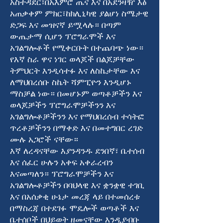
አስተዳደር፣በአእምሮ ጤና እና በአደንዛዥ እፅ
አጠቃቀም ምክር፣ከክሊኒካዊ ያልሆነ ስሜታዊ
ድጋፍ እና መዝናኛ ይሟላሉ። በጣም
ውጤታማ ሲሆን ፕሮግራሞች እና
አገልግሎቶች የሚቀርቡት በተጨባጭ ነው።
የእኛ ስራ ዋና ነገር ወላጆች በልጆቻቸው
ትምህርት እንዲሳተፉ እና ለስኬታቸው እና
ለማህበረሰቡ ስኬት ሻምፒዮን እንዲሆኑ
ማስቻል ነው። በመሆኑም ወጣቶቻችን እና
ወላጆቻችን ፕሮግራሞቻችንን እና
አገልግሎቶቻችንን እና የማህበረሰብ ተሳትፎ
ጥረቶቻችንን በማቀድ እና በመተግበር ረገድ
ሙሉ አጋሮች ናቸው።
እኛ ለረዳናቸው እያንዳንዱ ደንበኛ፣ ቤተሰብ
እና ሰፈር ሁሉን አቀፍ አቀራረብን
እናመጣለን። ፕሮግራሞቻችን እና
አገልግሎቶቻችን በባህላዊ እና ቋንቋዊ ተገቢ
እና በአሰቃቂ ሁኔታ መረጃ ላይ በተመሰረቱ
በማስረጃ በተደገፉ ሞዴሎች ወጣቶች እና
ቤተሰቦች በህይወት ዘመናቸው እንዲያብቡ