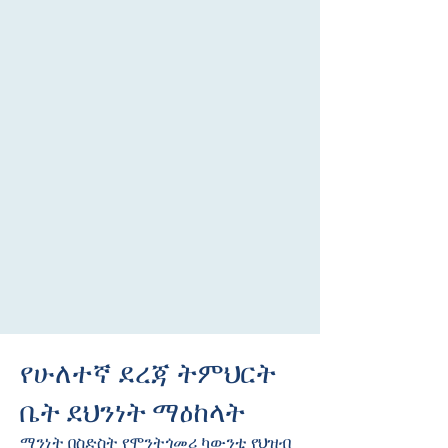
የሁለተኛ ደረጃ ትምህርት
ቤት ደህንነት ማዕከላት
ማንነት በስድስት የሞንትጎመሪ ካውንቲ የህዝብ