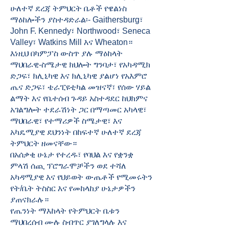
ሁለተኛ ደረጃ ትምህርት ቤቶች የዌልነስ
ማዕከሎችን ያስተዳድራል፡- Gaithersburg፣
John F. Kennedy፣ Northwood፣ Seneca
Valley፣ Watkins Mill እና Wheaton።
እነዚህ በካምፓስ ውስጥ ያሉ ማዕከላት
ማህበራዊ-ስሜታዊ ክህሎት ግንባታ፣ የአካዳሚክ
ድጋፍ፣ ክሊኒካዊ እና ክሊኒካዊ ያልሆነ የአእምሮ
ጤና ድጋፍ፣ ቴራፒዩቲካል መዝናኛ፣ የሰው ሃይል
ልማት እና የቤተሰብ ጉዳይ አስተዳደር ከህክምና
አገልግሎት ተደራሽነት ጋር በማጣመር አካላዊ፣
ማህበራዊ፣ የተማሪዎች ስሜታዊ፣ እና
አካዴሚያዊ ደህንነት በከፍተኛ ሁለተኛ ደረጃ
ትምህርት ዘመናቸው።
በአሰቃቂ ሁኔታ የተረዱ፣ የባህል እና የቋንቋ
ምላሽ ሰጪ ፕሮግራሞቻችን ወደ ተሻለ
አካዳሚያዊ እና የህይወት ውጤቶች የሚመሩትን
የት/ቤት ትስስር እና የመከላከያ ሁኔታዎችን
ያጠናክራሉ።
የጤንነት ማእከላት የትምህርት ቤቱን
ማህበረሰብ ሙሉ ስብጥር ያገለግላሉ እና