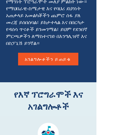
የማንነት ፕሮግራሞች መለያ ምልክት ነው።
የማህበራዊ-ስሜታዊ እና የባህሪ ደህንነት
አጠቃላይ አመልካቾችን ጨምሮ ሰፋ ያለ
መረጃ ይሰበሰባል፣ ይከታተላል እና በበርካታ
የዳሰሳ ጥናቶች ይገመገማል፣ ይህም የደንበኛ
ምርጫዎችን ለማስተናገድ በእንግሊዝኛ እና
በስፓኒሽ ይገኛል።
አገልግሎቶችን ይጠይቁ
የእኛ ፕሮግራሞች እና
አገልግሎቶች