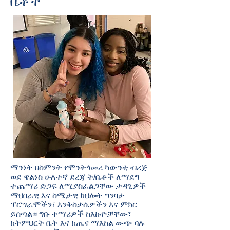
ቤቶች
ማንነት በስምንት የሞንትጎመሪ ካውንቲ ብሪጅ
ወደ ዌልነስ ሁለተኛ ደረጃ ት/ቤቶች ለማደግ
ተጨማሪ ድጋፍ ለሚያስፈልጋቸው ታዳጊዎች
ማህበራዊ እና ስሜታዊ ክህሎት ግንባታ
ፕሮግራሞችን፣ እንቅስቃሴዎችን እና ምክር
ይሰጣል። ግቡ ተማሪዎች ከእኩዮቻቸው፣
ከትምህርት ቤት እና ከጤና ማእከል ውጭ ባሉ