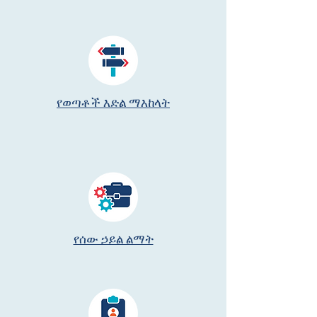
የወጣቶች እድል ማእከላት
የሰው ኃይል ልማት