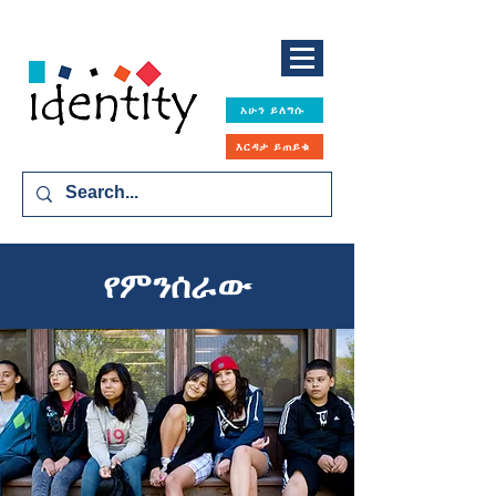
አሁን ይለግሱ
እርዳታ ይጠይቁ
የምንሰራው