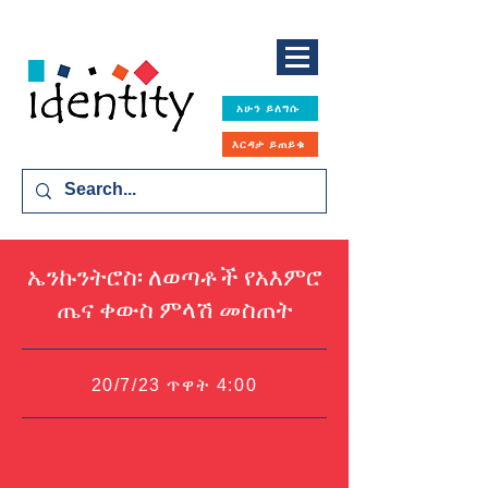
አሁን ይለግሱ
እርዳታ ይጠይቁ
ኤንኩንትሮስ፡ ለወጣቶች የአእምሮ
ጤና ቀውስ ምላሽ መስጠት
20/7/23 ጥዋት 4:00