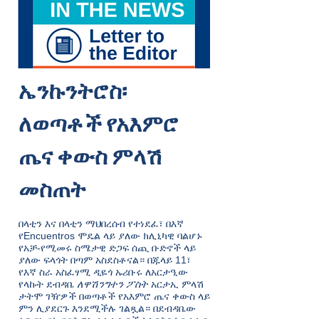
ኤንኩንትሮስ፡
ለወጣቶች የአእምሮ
ጤና ቀውስ ምላሽ
መስጠት
በላቲን እና በላቲን ማህበረሰብ የተነደፈ፣ በእኛ
የEncuentros ሞዴል ላይ ያለው ክሊኒካዊ ባልሆኑ
የአቻ-የሚመሩ ስሜታዊ ድጋፍ ሰጪ ቡድኖች ላይ
ያለው ፍላጎት በጣም አስደስቶናል። በጁላይ 11፣
የእኛ ስራ አስፈፃሚ ዲዬጎ ኡሪቡሩ
ለአርታዒው
የላኩት ደብዳቤ
ለዋሽንግተን ፖስት
አርታኢ ምላሽ
ታትሞ ገዥዎች በወጣቶች የአእምሮ ጤና ቀውስ ላይ
ምን ሊያደርጉ እንደሚችሉ ገልጿል። በደብዳቤው