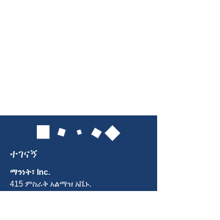
ተገናኝ
ማንነት፣ Inc.
415 ምስራቅ አልማዝ አቬኑ.
ጋይዘርበርግ ፣ ኤምዲ 20877
ስልክ፡
301-963-5900
ኢሜል
፡ Info@identity-youth.org