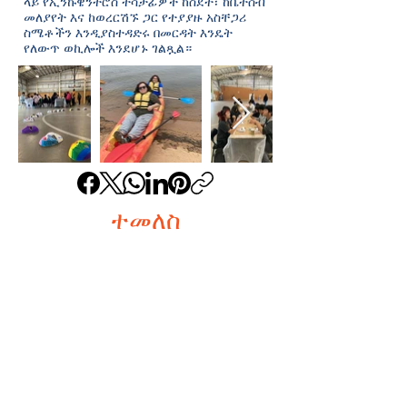
ላይ የኢንኩዌንትሮስ ተሳታፊዎች ከስደት፣ ከቤተሰብ
መለያየት እና ከወረርሽኙ ጋር የተያያዙ አስቸጋሪ
ስሜቶችን እንዲያስተዳድሩ በመርዳት እንዴት
የለውጥ ወኪሎች እንደሆኑ ገልጿል።
ተመለስ