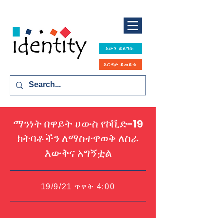
አሁን ይለግሱ
እርዳታ ይጠይቁ
ማንነት በዋይት ሀውስ የኮቪድ-19
ክትባቶችን ለማስተዋወቅ ለስራ
እውቅና አግኝቷል
19/9/21 ጥዋት 4:00