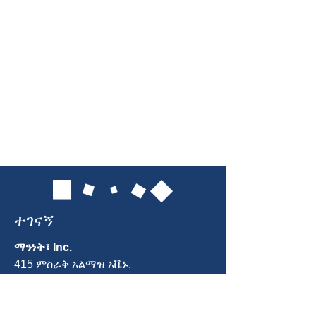
ተገናኝ
ማንነት፣ Inc.
415 ምስራቅ አልማዝ አቬኑ.
ጋይዘርበርግ ፣ ኤምዲ 20877
ስልክ፡
301-963-5900
ኢሜል
፡ Info@identity-youth.org