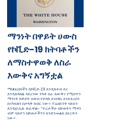
ማንነት በዋይት ሀውስ
የኮቪድ-19 ክትባቶችን
ለማስተዋወቅ ለስራ
እውቅና አግኝቷል
ማህበረሰባችን ከኮቪድ-19 እንዲከተብ እና
እንዲከላከል ላደረገው የላቀ ስራ እውቅና የሚሰጥን
ማንነት ከዋይት ሀውስ የተላከ ደብዳቤ እንደደረሰን
ስናካፍለን በታላቅ ክብር ነው። ፕሬዘደንት ባይደን
እንዲህ ሲሉ ጽፈዋል፡- “ጥረታችሁ ህይወትን ማዳን
ብቻ ሳይሆን ህይወታችንን እንድንመልስ እየረዱን
ነው።