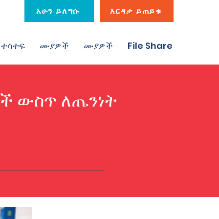
አሁን ይለግሱ
እርዳታ ይጠይቁ
ተሳተፍ
ሙያዎች
ሙያዎች
File Share
ቶች ውስጥ ለጤንነት