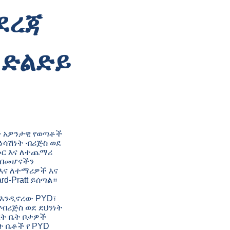
ደረጃ
 ድልድይ
ች አዎንታዊ የወጣቶች
ተነሳሽነት ብሪጅስ ወደ
መር እና ለተጨማሪ
ል በመሆናችን
 እና ለተማሪዎች እና
d-Pratt ይሰጣል።
 እንዲኖረው PYD፣
የብሪጅስ ወደ ደህንነት
ርት ቤት ቦታዎች
ት ቤቶች የ PYD