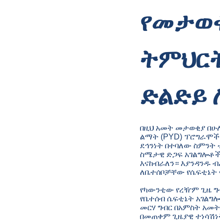
የመታወቂ
ትምህርት
ድልድይ 
በዚህ አመት መታወቂያ በሁ
ልማት (PYD) ፕሮግራሞችን 
ደኅንነት በተባለው ስምንት
ስሜታዊ ድጋፍ አገልግሎቶች 
እናከብራለን። እያንዳንዱ ብ
ለቤተሰቦቻቸው የሴፍቲኔት ፍላ
የካውንቲው የረዥም ጊዜ ግ
የቤተሰብ ሴፍቲኔት አገልግሎ
መርሃ ግብር በአምስት አመ
በመጠቀም ጊዜያዊ ተነሳሽነት