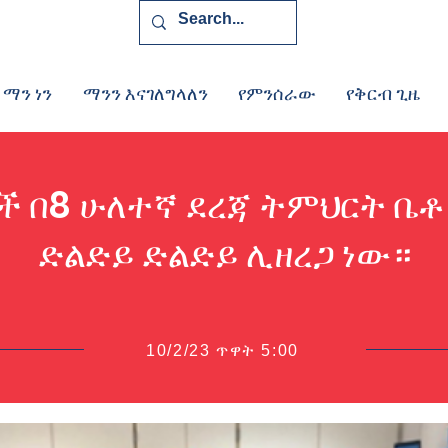
 ማን ነን
ማንን እናገለግላለን
የምንሰራው
የቅርብ ጊዜ
 በ8 ሁለተኛ ደረጃ ትምህርት ቤ
ድልድይ ድልድይ ሊዘረጋ ነው።
10/2/23 ጥዋት 5:00