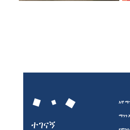
እኛ ማን
ማንን 
ተገናኝ
የምን