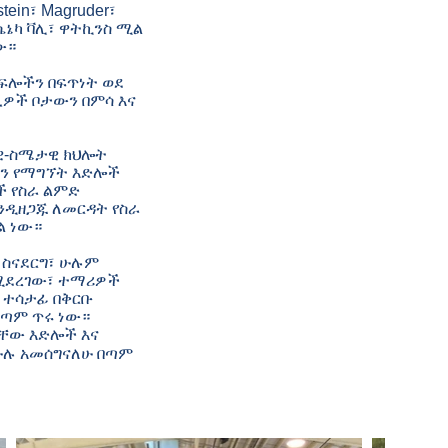
tein፣ Magruder፣
፣ ሴኔካ ቫሊ፣ ዋትኪንስ ሚል
ው።
ፍሎችን በፍጥነት ወደ
ጊዎች ቦታውን በምሳ እና
ራዊ-ስሜታዊ ክህሎት
ችን የማግኘት እድሎች
ች የስራ ልምድ
ንዲዘጋጁ ለመርዳት የስራ
ል ነው።
 ስናደርግ፣ ሁሉም
ደሚደረገው፣ ተማሪዎች
 ተሳታፊ በቅርቡ
በጣም ጥሩ ነው።
ባቸው እድሎች እና
 ሁሉ አመሰግናለሁ በጣም