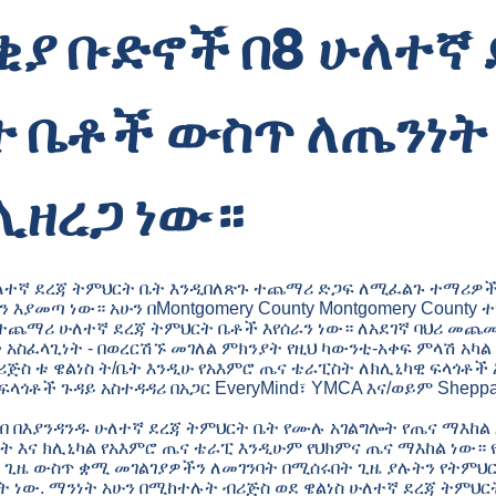
ያ ቡድኖች በ8 ሁለተኛ 
 ቤቶች ውስጥ ለጤንነት
ሊዘረጋ ነው።
ለተኛ ደረጃ ትምህርት ቤት እንዲበለጽጉ ተጨማሪ ድጋፍ ለሚፈልጉ ተማሪዎ
እያመጣ ነው። አሁን በMontgomery County Montgomery County 
 ተጨማሪ ሁለተኛ ደረጃ ትምህርት ቤቶች እየሰራን ነው። ለአደገኛ ባህሪ መጨ
አስፈላጊነት - በወረርሽኙ መገለል ምክንያት የዚህ ካውንቲ-አቀፍ ምላሽ አካ
ሪጅስ ቱ ዌልነስ ት/ቤት እንዲሁ የአእምሮ ጤና ቴራፒስት ለክሊኒካዊ ፍላጎቶች
ጎቶች ጉዳይ አስተዳዳሪ በአጋር EveryMind፣ YMCA እና/ወይም Sheppar
ብ በእያንዳንዱ ሁለተኛ ደረጃ ትምህርት ቤት የሙሉ አገልግሎት የጤና ማእከል
ት እና ክሊኒካል የአእምሮ ጤና ቴራፒ እንዲሁም የህክምና ጤና ማእከል ነው። 
ት ጊዜ ውስጥ ቋሚ መገልገያዎችን ለመገንባት በሚሰሩበት ጊዜ ያሉትን የትምህ
 ነው. ማንነት አሁን በሚከተሉት ብሪጅስ ወደ ዌልነስ ሁለተኛ ደረጃ ትምህር