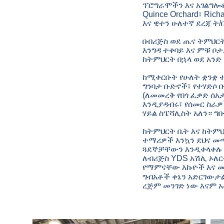
ፕሮግራሞችን እና አገልግሎቶችን
Quince Orchard፣ Rich
እና ዊተን ሁለተኛ ደረጃ ት
በብሪጅስ ወደ ጤና ትምህርት
እንግዳ ተቀባይ እና ምቹ ቦ
ከትምህርት በኋላ ወደ አን
ከሚቀርቡት የሁለት ቋንቋ 
ግንባታ ቡድኖች፣ የተሃድሶ 
(ለመመረቅ የበጎ ፈቃድ ሰአ
እንዲያዳብሩ፣ የሰመር ስራ
ሃይል ስፔሻሊስት አለን። ግ
ከትምህርት ቤት እና ከትም
ተማሪዎች እንኳን ደህና መ
ጓደኞቻቸውን እንዲቀላቀሉ 
ለብሪጅስ YDS አሽሊ ኦለር
የማምናቸው እኩዮች እና መ
ግብአቶች ቀኔን አድርገውታል
ረጅም መንገድ ነው እናም 