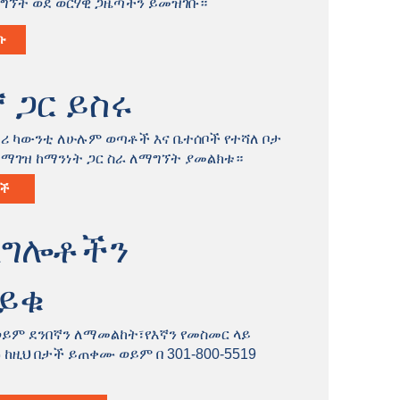
ግኘት ወደ ወርሃዊ ጋዜጣችን ይመዝገቡ።
ቡ
 ጋር ይስሩ
ሪ ካውንቲ ለሁሉም ወጣቶች እና ቤተሰቦች የተሻለ ቦታ
ለማገዝ ከማንነት ጋር ስራ ለማግኘት ያመልክቱ።
ች
ልግሎቶችን
ይቁ
ወይም ደንበኛን ለማመልከት፣የእኛን የመስመር ላይ
 ከዚህ በታች ይጠቀሙ ወይም በ 301-800-5519