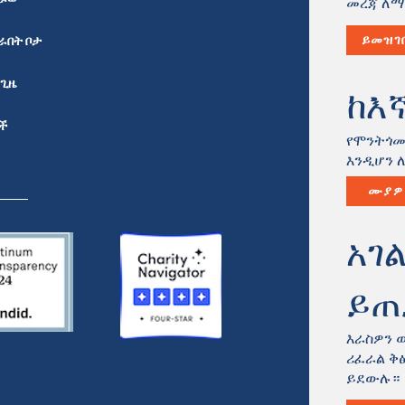
መረጃ ለማ
ራበት ቦታ
ይመዝገ
 ጊዜ
ከእኛ
ች
የሞንትጎመ
እንዲሆን 
ሙያዎ
አገ
ይጠ
እራስዎን 
ሪፈራል ቅፅ
ይደውሉ።