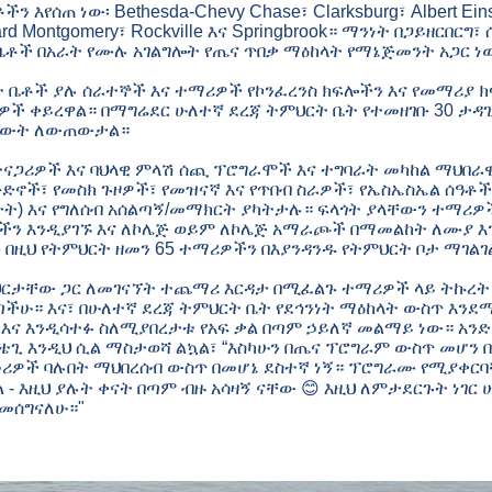
 እየሰጠ ነው፡ Bethesda-Chevy Chase፣ Clarksburg፣ Albert Eins
ard Montgomery፣ Rockville እና Springbrook። ማንነት በጋይዘርበርግ
/ቤቶች በአራት የሙሉ አገልግሎት የጤና ጥበቃ ማዕከላት የማኔጅመንት አጋር ነ
 ቤቶች ያሉ ሰራተኞች እና ተማሪዎች የኮንፈረንስ ክፍሎችን እና የመማሪያ ክ
ታዎች ቀይረዋል። በማግሬደር ሁለተኛ ደረጃ ትምህርት ቤት የተመዘገቡ 30 ታዳ
ድ ውት ለውጠውታል።
ተናጋሪዎች እና ባህላዊ ምላሽ ሰጪ ፕሮግራሞች እና ተግባራት መካከል ማህበ
ቡድኖች፣ የመስክ ጉዞዎች፣ የመዝናኛ እና የጥበብ ስራዎች፣ የኤስኤስኤል ሰዓቶ
ታት) እና የግለሰብ አሰልጣኝ/መማክርት ያካትታሉ። ፍላጎት ያላቸውን ተማሪዎ
ዎችን እንዲያገኙ እና ለኮሌጅ ወይም ለኮሌጅ አማራጮች በማመልከት ለሙያ እ
ቡ በዚህ የትምህርት ዘመን 65 ተማሪዎችን በእያንዳንዱ የትምህርት ቦታ ማገልገ
ህርታቸው ጋር ለመገናኘት ተጨማሪ እርዳታ በሚፈልጉ ተማሪዎች ላይ ትኩረት
ጣችሁ። እና፣ በሁለተኛ ደረጃ ትምህርት ቤት የደኅንነት ማዕከላት ውስጥ እን
እና እንዲሳተፉ ስለሚያበረታቱ የአፍ ቃል በጣም ኃይለኛ መልማይ ነው። አንድ
ቴጊ እንዲህ ሲል ማስታወሻ ልኳል፣ “እስካሁን በጤና ፕሮግራም ውስጥ መሆን 
ሪዎች ባሉበት ማህበረሰብ ውስጥ በመሆኔ ደስተኛ ነኝ። ፕሮግራሙ የሚያቀር
 - እዚህ ያሉት ቀናት በጣም ብዙ አሳዛኝ ናቸው 😊 እዚህ ለምታደርጉት ነገር
አመሰግናለሁ።"