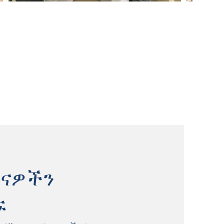
ናዎችን
ኙ