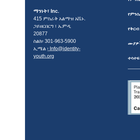
ማንነት፣ Inc.
የምንሰ
415 ምስራቅ አልማዝ አቬኑ.
ጋይዘርበርግ ፣ ኤምዲ
የቅርብ
20877
ስልክ፡ 301-963-5900
ሙያዎ
ኢሜል
፡ Info@identity-
youth.org
ተሳተፍ