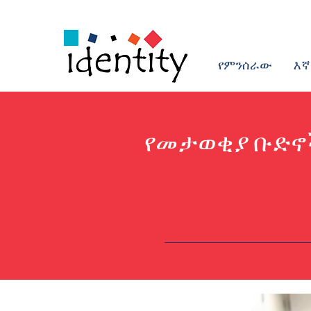
የምንሰራው
እኛ
የመታወቂያ ቡድኖች