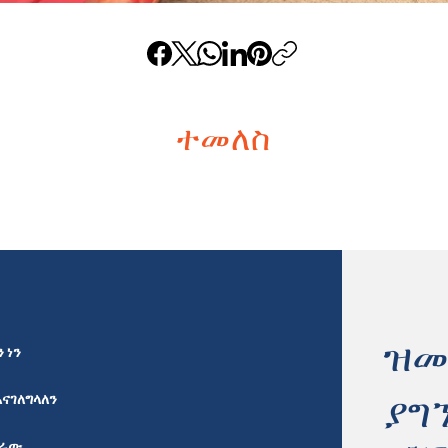
ተመለስ
ዝመ
 ነን
ያግ
እናገለግላለን
ሰራው