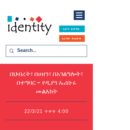
አሁን ይለግሱ
እርዳታ ይጠይቁ
በህብረት፣ በሀዘን፣ በአገልግሎት፣
በተግባር - የዲያጎ ኡሪቡሩ
መልእክት
22/3/21 ጥዋት 4:00