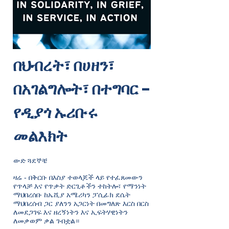
በህብረት፣ በሀዘን፣
በአገልግሎት፣ በተግባር -
የዲያጎ ኡሪቡሩ
መልእክት
ውድ ጓደኞቼ
ዛሬ - በቅርቡ በእስያ ተወላጆች ላይ የተፈጸመውን
የጥላቻ እና የጥቃት ድርጊቶችን ተከትሎ፣ የማንነት
ማህበረሰቡ ከኤሺያ አሜሪካን ፓሲፊክ ደሴት
ማህበረሰብ ጋር ያለንን አጋርነት በመግለጽ እርስ በርስ
ለመደጋገፍ እና ዘረኝነትን እና ኢፍትሃዊነትን
ለመቃወም ቃል ገብቷል።