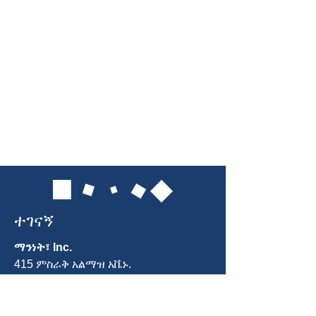
ተገናኝ
ማንነት፣ Inc.
415 ምስራቅ አልማዝ አቬኑ.
ጋይዘርበርግ ፣ ኤምዲ 20877
ስልክ፡
301-963-5900
ኢሜል
፡ Info@identity-youth.org