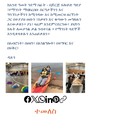
ከአንድ ዓመት ገደማ በፊት - በጆርጅ ፍሎይድ ግድያ
፣የማንነት ማህበረሰቡ ስርዓታችንን እና
ግንኙነታችንን ከሚጎዳው እና ከሚመርዝ ዘረኝነት
ጋር በተያያዘ ሀዘኑን ፣ስቃዩን እና ቁጣውን መግለጹን
እናውቃለን።
ያኔ፣ ዛሬም እንደምናደርገው፣ ይህንን
ክፋት ለመታገል ቃል ገብተናል
። የማንነት ጓደኞች
እንዲቀላቀሉን እንጠይቃለን።
በአብሮነት፣ በሀዘን፣ በአገልግሎት፣ በተግባር እና
በፍቅር፣
ዲዬጎ
ተመለስ