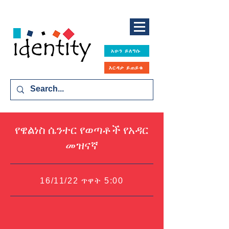
አሁን ይለግሱ
እርዳታ ይጠይቁ
የዌልነስ ሴንተር የወጣቶች የአዳር
መዝናኛ
16/11/22 ጥዋት 5:00