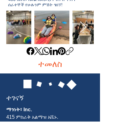
ሰራተኞች የሁሉንም ምሽት ጎበኘ!
ተመለስ
ተገናኝ
ማንነት፣ Inc.
415 ምስራቅ አልማዝ አቬኑ.
ጋይዘርበርግ ፣ ኤምዲ 20877
ስልክ፡
301-963-5900
ኢሜል
፡ Info@identity-youth.org