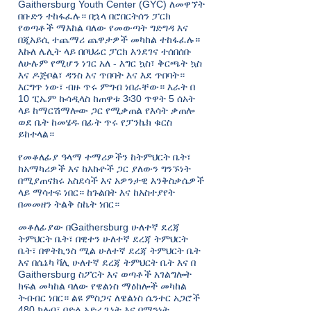
Gaithersburg Youth Center (GYC) ለመዋኘት
በቡድን ተከፋፈሉ። በኋላ በሮበርትሰን ፓርክ
የወጣቶች ማእከል ባለው የመውጣት ግድግዳ እና
በጂአይሲ ተጨማሪ ጨዋታዎች መካከል ተከፋፈሉ።
እኩለ ሌሊት ላይ በቦህሬር ፓርክ እንደገና ተሰበሰቡ
ለሁሉም የሚሆን ነገር አለ - እግር ኳስ፣ ቅርጫት ኳስ
እና ዶጅቦል፣ ዳንስ እና ጥበባት እና እደ ጥበባት።
እርግጥ ነው፣ ብዙ ጥሩ ምግብ ነበራቸው። እራት በ
10 ፒኤም ኩሳዲላስ ከጠዋቱ 3፡30 ጥዋት 5 ሰአት
ላይ ከማርሽማሎው ጋር የሚቃጠል የእሳት ቃጠሎ
ወደ ቤት ከመሄዱ በፊት ጥሩ የፓንኬክ ቁርስ
ይከተላል።
የመቆለፊያ ዓላማ ተማሪዎችን ከትምህርት ቤት፣
ከአማካሪዎች እና ከእኩዮች ጋር ያለውን ግንኙነት
በሚያጠናክሩ አስደሳች እና አዎንታዊ እንቅስቃሴዎች
ላይ ማሳተፍ ነበር። ከጉልበት እና ከአስተያየት
በመመዘን ትልቅ ስኬት ነበር።
መቆለፊያው በGaithersburg ሁለተኛ ደረጃ
ትምህርት ቤት፣ በዊተን ሁለተኛ ደረጃ ትምህርት
ቤት፣ በዋትኪንስ ሚል ሁለተኛ ደረጃ ትምህርት ቤት
እና በሴኔካ ቫሊ ሁለተኛ ደረጃ ትምህርት ቤት እና በ
Gaithersburg ስፖርት እና ወጣቶች አገልግሎት
ክፍል መካከል ባለው የዌልነስ ማዕከሎች መካከል
ትብብር ነበር። ልዩ ምስጋና ለዌልነስ ሴንተር አጋሮች
480 ክለብ፣ በድል አድራጊነት እና በማንነት