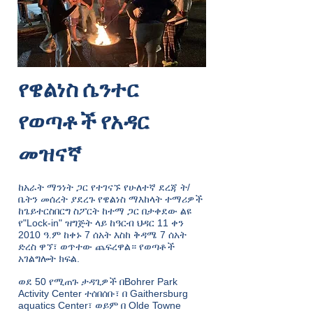
የዌልነስ ሴንተር
የወጣቶች የአዳር
መዝናኛ
ከአራት ማንነት ጋር የተገናኙ የሁለተኛ ደረጃ ት/
ቤትን መሰረት ያደረጉ የዌልነስ ማእከላት ተማሪዎች
ከጌይተርስበርግ ስፖርት ከተማ ጋር በታቀደው ልዩ
የ"Lock-in" ዝግጅት ላይ ከዓርብ ህዳር 11 ቀን
2010 ዓ.ም ከቀኑ 7 ሰአት እስከ ቅዳሜ 7 ሰአት
ድረስ ዋኘ፣ ወጥተው ጨፍረዋል። የወጣቶች
አገልግሎት ክፍል.
ወደ 50 የሚጠጉ ታዳጊዎች በBohrer Park
Activity Center ተሰበሰቡ፣ በ Gaithersburg
aquatics Center፣ ወይም በ Olde Towne