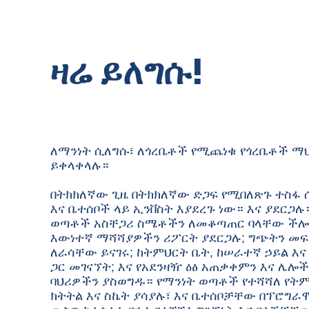
ዛሬ ይለግሱ!
ለማንነት ሲለግሱ፣ ለጎረቤቶች የሚጨነቁ የጎረቤቶች ማ
ይቀላቀላሉ።
በትክክለኛው ጊዜ በትክክለኛው ድጋፍ የሚበለጽጉ ተስፋ
እና ቤተሰቦች ላይ ኢንቨስት እያደረጉ ነው። እና ያደርጋሉ
ወጣቶች አስቸጋሪ ስሜቶችን ለመቆጣጠር ባላቸው ችሎ
እውነተኛ ማሻሻያዎችን ሪፖርት ያደርጋሉ; ግጭትን መፍ
ለራሳቸው ይናገሩ; ከትምህርት ቤት, ከሠራተኛ ኃይል እና
ጋር መገናኘት; እና የአደንዛዥ ዕፅ አጠቃቀምን እና ሌሎች
ባህሪዎችን ያስወግዱ። የማንነት ወጣቶች የተሻሻለ የት
ክትትል እና ስኬት ያሳያሉ፣ እና ቤተሰቦቻቸው በፕሮግ