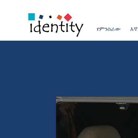
የምንሰራው
እኛ