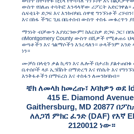
ውስጥ ከተሳተፉ በኋላ የተሻሻለ ግንኙነት እና በልጆቻቸ
ውስጥ የበለጠ ተሳትፎ እንዳላቸው ሪፖርት አድርገዋል።
ሴፍቲኔት ድጋፍ እና እንክብካቤ ሰዋዊ ግንኙነቶች ረሃብን
እና በከፋ ችግር ጊዜ በቤተሰብ ውስጥ ተስፋ መቁረጥን 
ማንነት ብቻውን አያደርገውም! ከእርስዎ ድጋፍ ጋር፣ በየ
በMontgomery County ውስጥ በሺዎች የሚቆጠሩ ህጻ
ወጣቶችን እና ጎልማሶችን እንረዳለን። ሁላችንም አንድ 
ነን።
ሙቻስ በላቲን ቃል ኪዳን እና ሌሎች በታሪክ ያልተጠበቁ
ቤተሰቦች ላይ ኢንቨስት በማድረግ እና የስኬት እና የግንኙ
እንቅፋቶችን በማፍረስ እና ተስፋን ለመንከባከብ።
ቼክ ለመላክ ከመረጡ፣ እባክዎን ወደ Ide
415 E. Diamond Avenue
Gaithersburg, MD 20877 በፖስ
ለለጋሽ ምክር ፈንድ (DAF) የእኛ EI
2120012 ነው።