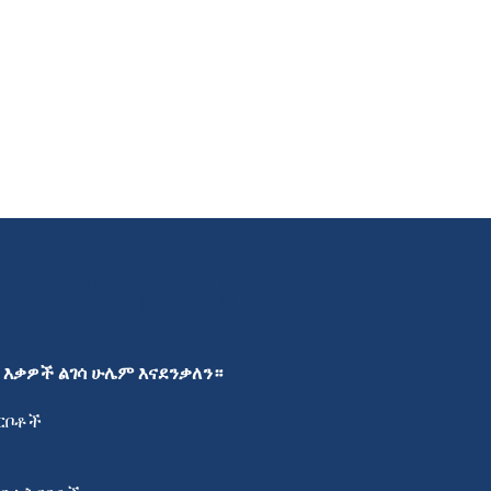
 ምኞት ዝርዝር
እቃዎች ልገሳ ሁሌም እናደንቃለን።
ርቦቶች