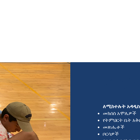
የእኛ
ለሚከተሉት አዳዲስ 
መክሰስ አሞሌዎች
የትምህርት ቤት አቅ
መጽሔቶች
ቦርሳዎች