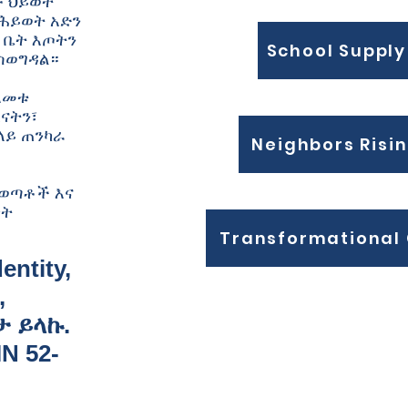
ው ህይወት
 ሕይወት አድን
፣ ቤት እጦትን
School Supply
ያስወግዳል።
አመቱ
ናትን፣
ላይ ጠንካራ
Neighbors Risin
 ወጣቶች እና
ነት
Transformational
ntity,
,
ታ ይላኩ.
N 52-