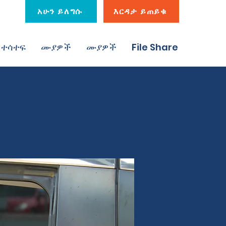
አሁን ይለግሱ
እርዳታ ይጠይቁ
ተሳተፍ
ሙያዎች
ሙያዎች
File Share