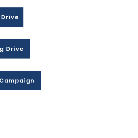
 Drive
g Drive
 Campaign