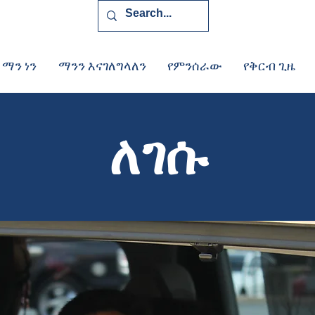
 ማን ነን
ማንን እናገለግላለን
የምንሰራው
የቅርብ ጊዜ
ለገሱ