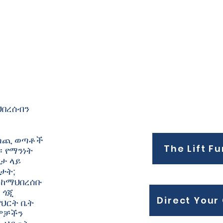
ህበረሰብን
 ሰጪ ወጣቶች
The Lift F
። የማንነት
ታ ላይ
ታት;
 ከማህበረሰቡ
 ጎጂ
Direct Your 
ምህርት ቤት
ራሞቻችን