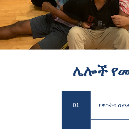
ሌሎች የ
01
የዋስትና ስጦ
የአክሲዮን ስጦታዎ
በተመሳሳይ ጊዜ 