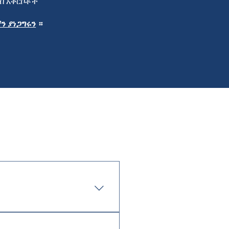
በብ አቅርቦቶች
ን ያነጋግሩን
።
ድ የሆኑ ጥቅሞችን ያስወግዳሉ እና
ችን ለማስተላለፍ እርስዎን ለመርዳት