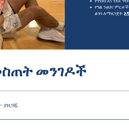
የጥበብ እና የእደ ጥ
የግል ንፅህና ምርቶች
ልገሳ ለማዘጋጀት
እኛ
መስጠት መንገዶች
ታ ያዘጋጁ
ች በጣም ጥሩ የበጎ አድራጎት ስጦታዎችን ያደርጋሉ። አክሲዮን በመለገስ፣ ው
የማንነት ደንበኛ ማህበረሰብን በእጅጉ ይረዳሉ። ስጦታዎን ለማጠናቀቅ ንብረቶ