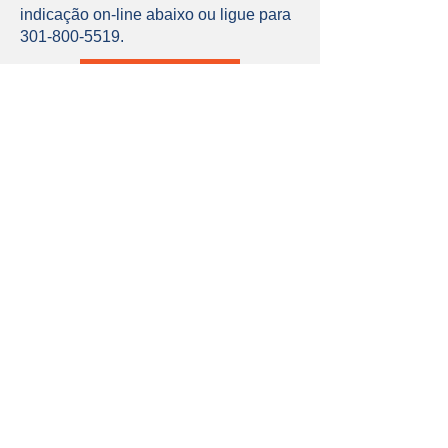
indicação on-line abaixo ou ligue para
301-800-5519
.
OBTER AJUDA
Receba
atualizações
Assine nossa newsletter mensal para
se manter informado.
INSCREVER-SE
Trabalhe Conosco
Candidate-se a uma vaga na Identity
para ajudar a tornar o Condado de
Montgomery um lugar melhor para
todos os jovens e famílias.