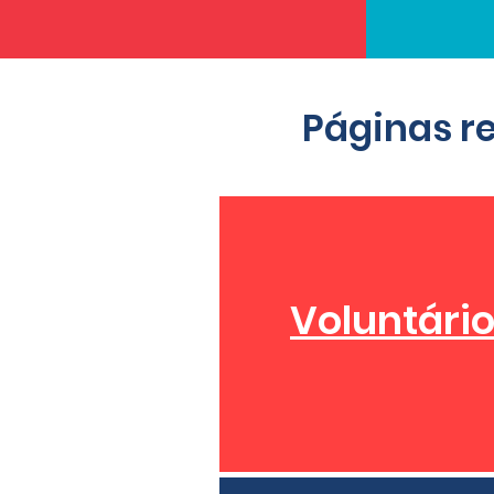
Páginas r
Voluntári