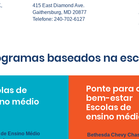
,
415 East Diamond Ave.
Gaithersburg, MD 20877
Telefone: 240-702-6127
ogramas baseados na esc
Ponte para 
las de
bem-estar
ino médio
Escolas de
ensino médi
 de Ensino Médio
Bethesda Chevy Cha