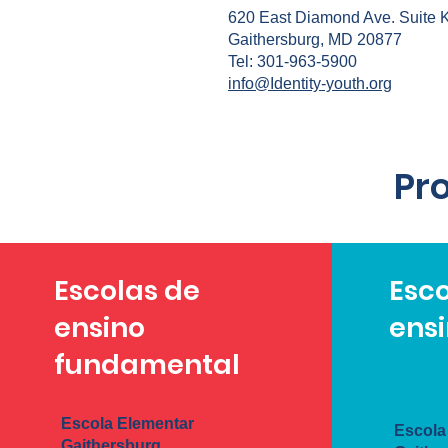
620 East Diamond Ave. Suite K
Gaithersburg, MD 20877
Tel: 301-963-5900
info@Identity-youth.org
Pr
Escolas de
Esco
ensino
ens
fundamental
Escola Elementar
Escola
Gaithersburg