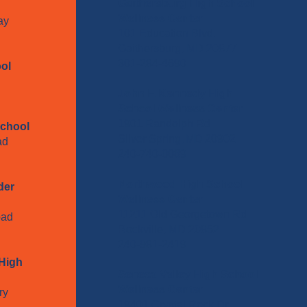
Gaithersburg High School
Wellness Center
way
101 Education Blvd.
Gaithersburg, MD 20877
301-284-4690
ol
John F. Kennedy High
School Wellness Center
1901 Randolph Rd
School
Silver Spring, MD 20902
oad
240-740-0089
Northwood High School
der
Wellness Center
11211 Old Georgetown Rd
oad
Rockville, MD 20852
240-981-2419
High
Seneca Valley High School
Wellness Center
ry
19401 Crystal Rock Dr,