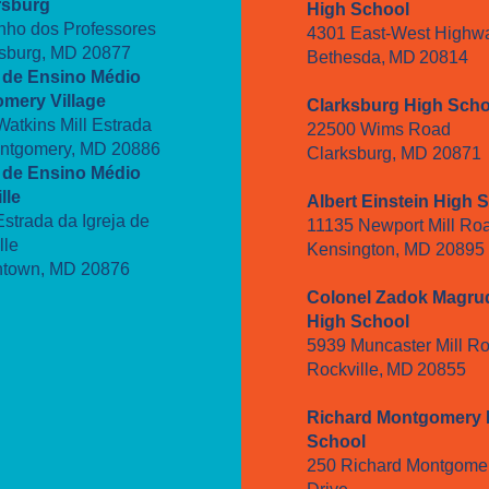
rsburg
High School
nho dos Professores
4301 East-West High
rsburg, MD 20877
Bethesda, MD 20814
 de Ensino Médio
mery Village
Clarksburg High Scho
atkins Mill Estrada
22500 Wims Road
ontgomery, MD 20886
Clarksburg, MD 20871
 de Ensino Médio
lle
Albert Einstein High 
strada da Igreja de
11135 Newport Mill R
lle
Kensington, MD 20895
town, MD 20876
Colonel Zadok Magru
High School
5939 Muncaster Mill R
Rockville, MD 20855
Richard Montgomery 
School
250 Richard Montgome