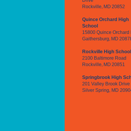
Drive
Rockville, MD 20852
Quince Orchard High
School
15800 Quince Orchard
Gaithersburg, MD 2087
Rockville High Schoo
2100 Baltimore Road
Rockville, MD 20851
Springbrook High Sc
201 Valley Brook Drive
Silver Spring, MD 2090