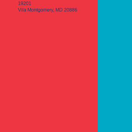
19201
Vila Montgomery, MD 20886