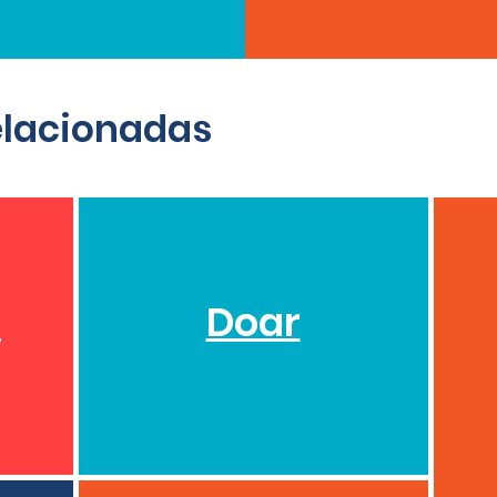
elacionadas
o
Doar