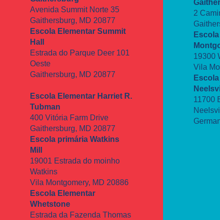
Gaithe
Avenida Summit Norte 35
2 Cami
Gaithersburg, MD 20877
Gaithe
Escola Elementar Summit
Escola
Hall
Montgo
Estrada do Parque Deer 101
19300 W
Oeste
Vila M
Gaithersburg, MD 20877
Escola
Neelsvi
Escola Elementar Harriet R.
11700 E
Tubman
Neelsvi
400 Vitória Farm Drive
German
Gaithersburg, MD 20877
Escola primária
Watkins
Mill
19001 Estrada do moinho
Watkins
Vila Montgomery, MD 20886
Escola Elementar
Whetstone
Estrada da Fazenda Thomas