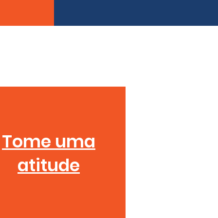
Tome uma
atitude