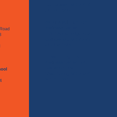
Germantown, MD 20874
240-740-6447
Watkins Mill High School
Wellness Center
 Road
10301 Apple Ridge Road
8
Gaithersburg, MD 20879
240-406-1545
l
Wheaton High School
Wellness Center
12401
Dalewood Drive
hool
Silver Spring, MD 20906
301-321-3310
4