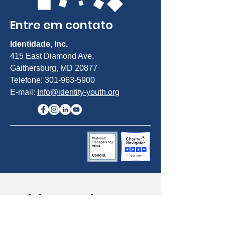
Entre em contato
Identidade, Inc.
415 East Diamond Ave.
Gaithersburg, MD 20877
Telefone:
301-963-5900
E-mail:
Info@identity-youth.org
Solicitar serviços
Para indicar você mesmo ou um
cliente, use nosso formulário de