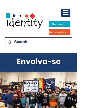
Doe agora
Solicitar ajuda
Envolva-se