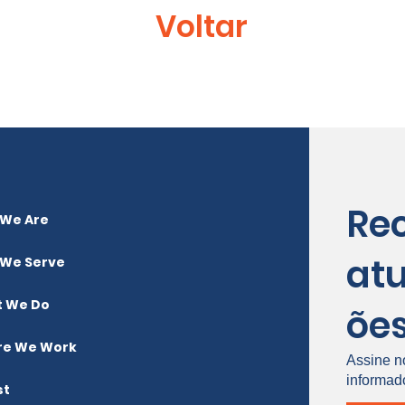
Voltar
Re
We Are
atu
We Serve
 We Do
õe
e We Work
Assine n
informad
st