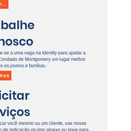
INSCREVER-SE
abalhe
nosco
e-se a uma vaga na Identity para ajudar a
 Condado de Montgomery um lugar melhor
s os jovens e famílias.
IRAS
icitar
viços
icar você mesmo ou um cliente, use nosso
o de indicação on-line abaixo ou ligue para