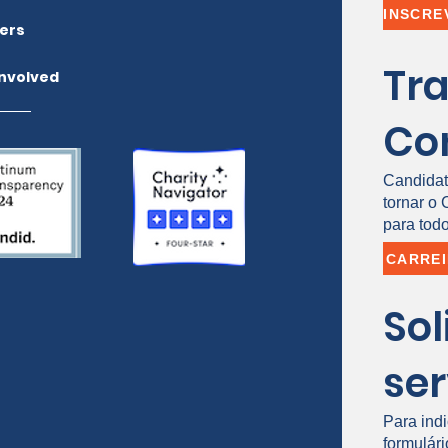
ers
Tr
Involved
Co
Candidat
tornar o
para todo
CARRE
Sol
ser
Para ind
formulári