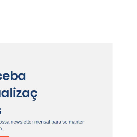
ceba
alizaç
s
ossa newsletter mensal para se manter
o.