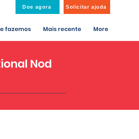
Doe agora
Solicitar ajuda
ue fazemos
Mais recente
More
tional Nod