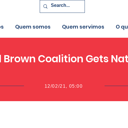
os
Quem somos
Quem servimos
O q
 Brown Coalition Gets Na
12/02/21, 05:00