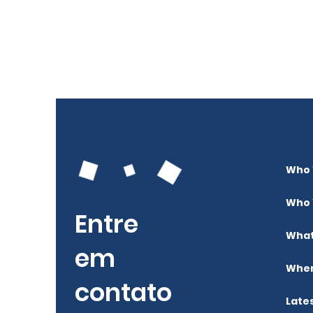
Who 
Who 
Entre
What
em
Wher
contato
Late