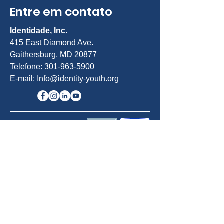
Entre em contato
Identidade, Inc.
415 East Diamond Ave.
Gaithersburg, MD 20877
Telefone:
301-963-5900
E-mail:
Info@identity-youth.org
Solicitar serviços
Para indicar você mesmo ou um
cliente, use nosso formulário de
indicação on-line abaixo ou ligue para